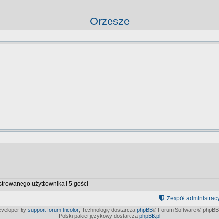
Orzesze
strowanego użytkownika i 5 gości
Zespół administrac
developer by
support forum tricolor
,
Technologię dostarcza
phpBB
® Forum Software © phpBB 
Polski pakiet językowy dostarcza
phpBB.pl