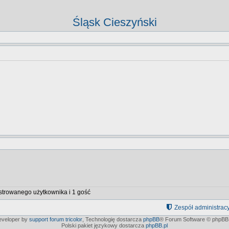
Śląsk Cieszyński
strowanego użytkownika i 1 gość
Zespół administrac
developer by
support forum tricolor
,
Technologię dostarcza
phpBB
® Forum Software © phpBB 
Polski pakiet językowy dostarcza
phpBB.pl