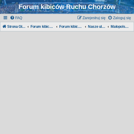
Forum kibiców Ruchu Chorzów
FAQ
Zarejestruj się
Zaloguj się
Strona Główna
Forum kibiców Ruchu
Forum kibiców:
Nasze ulice, nasze dzielnice...
Małopolska