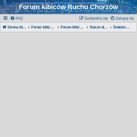
Forum kibiców Ruchu Chorzów
FAQ
Zarejestruj się
Zaloguj się
Strona Główna
Forum kibiców Ruchu
Forum kibiców:
Nasze ulice, nasze dzielnice...
Świętochłowice