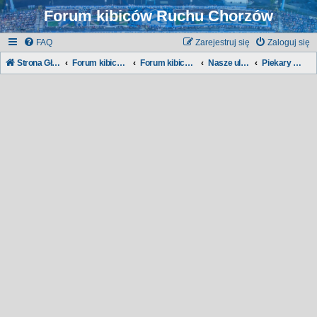
Forum kibiców Ruchu Chorzów
FAQ
Zarejestruj się
Zaloguj się
Strona Główna
Forum kibiców Ruchu
Forum kibiców:
Nasze ulice, nasze dzielnice...
Piekary Śląskie