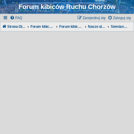
Forum kibiców Ruchu Chorzów
FAQ
Zarejestruj się
Zaloguj się
Strona Główna
Forum kibiców Ruchu
Forum kibiców:
Nasze ulice, nasze dzielnice...
Siemianowice