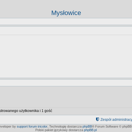
Mysłowice
strowanego użytkownika i 1 gość
Zespół administrac
developer by
support forum tricolor
,
Technologię dostarcza
phpBB
® Forum Software © phpBB 
Polski pakiet językowy dostarcza
phpBB.pl