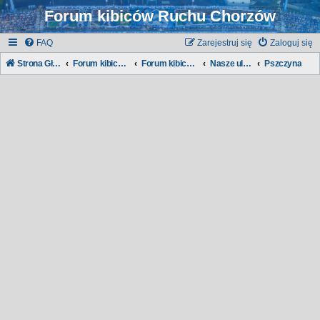
Forum kibiców Ruchu Chorzów
FAQ
Zarejestruj się
Zaloguj się
Strona Główna
Forum kibiców Ruchu
Forum kibiców:
Nasze ulice, nasze dzielnice...
Pszczyna