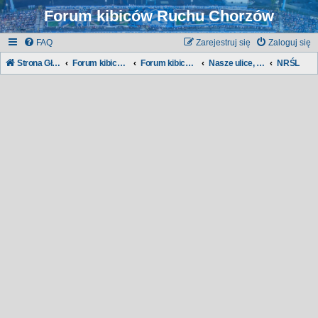
Forum kibiców Ruchu Chorzów
FAQ
Zarejestruj się
Zaloguj się
Strona Główna
Forum kibiców Ruchu
Forum kibiców:
Nasze ulice, nasze dzielnice...
NRŚL