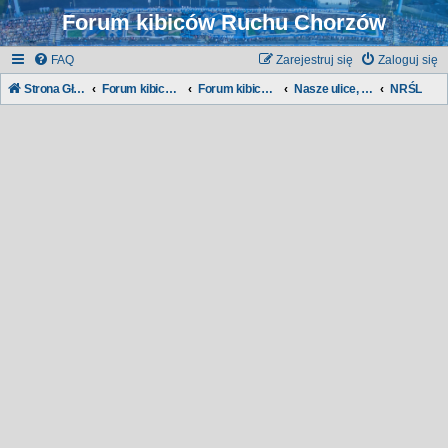
Forum kibiców Ruchu Chorzów
FAQ
Zarejestruj się
Zaloguj się
Strona Główna
Forum kibiców Ruchu
Forum kibiców:
Nasze ulice, nasze dzielnice...
NRŚL