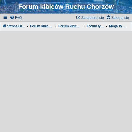
Forum kibiców Ruchu Chorzów
FAQ
Zarejestruj się
Zaloguj się
Strona Główna
Forum kibiców Ruchu
Forum kibiców:
Forum typowania:
Mega Typer - Liga Niebieska