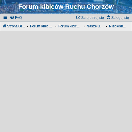
Forum kibiców Ruchu Chorzów
FAQ
Zarejestruj się
Zaloguj się
Strona Główna
Forum kibiców Ruchu
Forum kibiców:
Nasze ulice, nasze dzielnice...
Niebieskie Południe