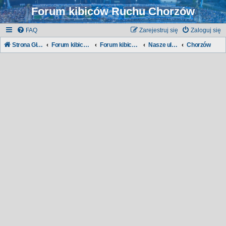
Forum kibiców Ruchu Chorzów
FAQ
Zarejestruj się
Zaloguj się
Strona Główna
Forum kibiców Ruchu
Forum kibiców:
Nasze ulice, nasze dzielnice...
Chorzów