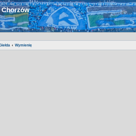
u Chorzów
Giełda
Wymienię