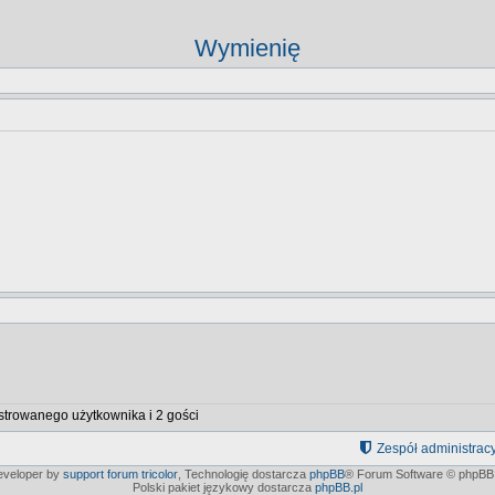
Wymienię
strowanego użytkownika i 2 gości
Zespół administrac
developer by
support forum tricolor
,
Technologię dostarcza
phpBB
® Forum Software © phpBB 
Polski pakiet językowy dostarcza
phpBB.pl