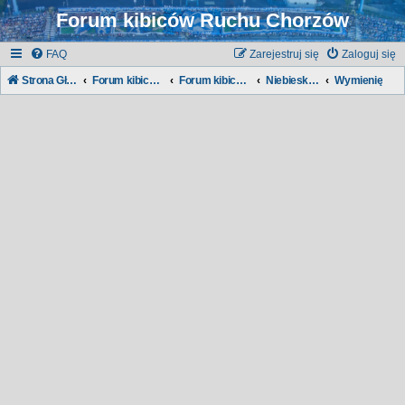
Forum kibiców Ruchu Chorzów
FAQ
Zarejestruj się
Zaloguj się
Strona Główna
Forum kibiców Ruchu
Forum kibiców:
Niebieska Giełda
Wymienię