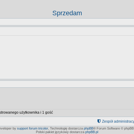
Sprzedam
strowanego użytkownika i 1 gość
Zespół administrac
developer by
support forum tricolor
,
Technologię dostarcza
phpBB
® Forum Software © phpBB 
Polski pakiet językowy dostarcza
phpBB.pl