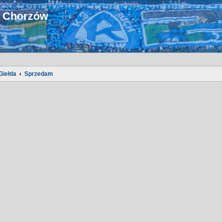
u Chorzów
Giełda
Sprzedam