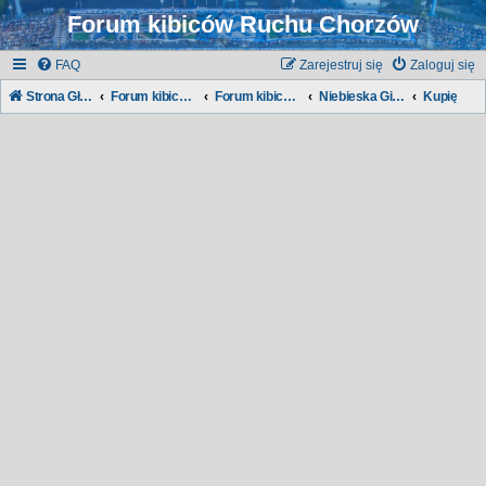
Forum kibiców Ruchu Chorzów
FAQ
Zarejestruj się
Zaloguj się
Strona Główna
Forum kibiców Ruchu
Forum kibiców:
Niebieska Giełda
Kupię