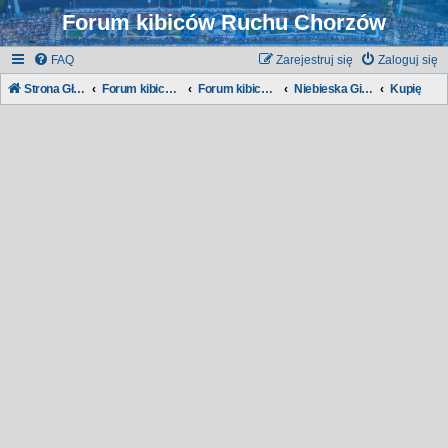
Forum kibiców Ruchu Chorzów
FAQ
Zarejestruj się
Zaloguj się
Strona Główna
Forum kibiców Ruchu
Forum kibiców:
Niebieska Giełda
Kupię