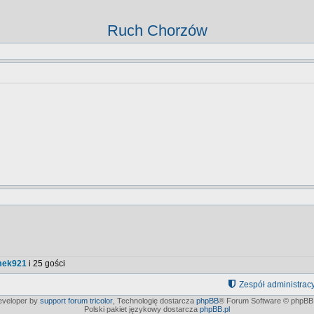
Ruch Chorzów
mek921
i 25 gości
Zespół administrac
developer by
support forum tricolor
,
Technologię dostarcza
phpBB
® Forum Software © phpBB 
Polski pakiet językowy dostarcza
phpBB.pl