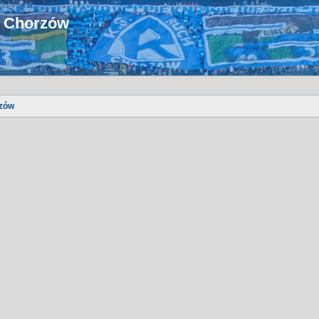
u Chorzów
zów