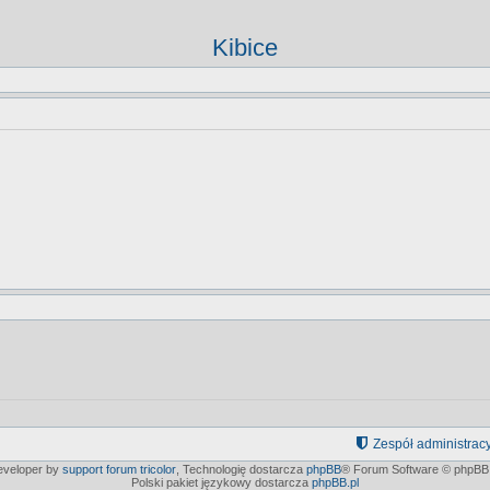
Kibice
Zespół administrac
developer by
support forum tricolor
,
Technologię dostarcza
phpBB
® Forum Software © phpBB 
Polski pakiet językowy dostarcza
phpBB.pl