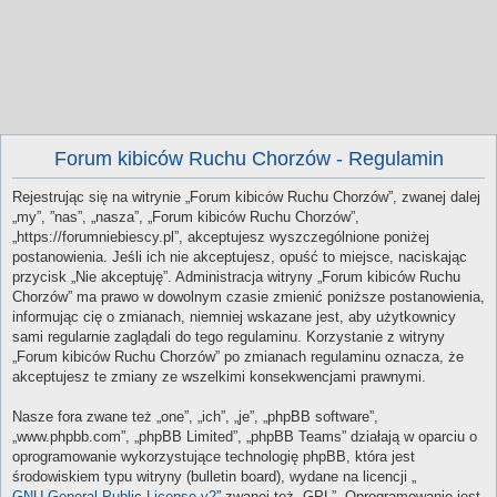
Forum kibiców Ruchu Chorzów - Regulamin
Rejestrując się na witrynie „Forum kibiców Ruchu Chorzów”, zwanej dalej
„my”, ”nas”, „nasza”, „Forum kibiców Ruchu Chorzów”,
„https://forumniebiescy.pl”, akceptujesz wyszczególnione poniżej
postanowienia. Jeśli ich nie akceptujesz, opuść to miejsce, naciskając
przycisk „Nie akceptuję”. Administracja witryny „Forum kibiców Ruchu
Chorzów” ma prawo w dowolnym czasie zmienić poniższe postanowienia,
informując cię o zmianach, niemniej wskazane jest, aby użytkownicy
sami regularnie zaglądali do tego regulaminu. Korzystanie z witryny
„Forum kibiców Ruchu Chorzów” po zmianach regulaminu oznacza, że
akceptujesz te zmiany ze wszelkimi konsekwencjami prawnymi.
Nasze fora zwane też „one”, „ich”, „je”, „phpBB software”,
„www.phpbb.com”, „phpBB Limited”, „phpBB Teams” działają w oparciu o
oprogramowanie wykorzystujące technologię phpBB, która jest
środowiskiem typu witryny (bulletin board), wydane na licencji „
GNU General Public License v2
” zwanej też „GPL”. Oprogramowanie jest