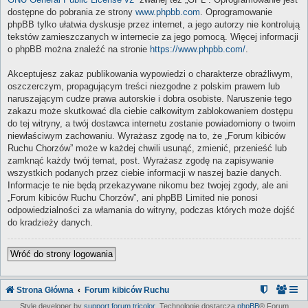
dostępne do pobrania ze strony
www.phpbb.com
. Oprogramowanie
phpBB tylko ułatwia dyskusje przez internet, a jego autorzy nie kontrolują
tekstów zamieszczanych w internecie za jego pomocą. Więcej informacji
o phpBB można znaleźć na stronie
https://www.phpbb.com/
.
Akceptujesz zakaz publikowania wypowiedzi o charakterze obraźliwym,
oszczerczym, propagującym treści niezgodne z polskim prawem lub
naruszającym cudze prawa autorskie i dobra osobiste. Naruszenie tego
zakazu może skutkować dla ciebie całkowitym zablokowaniem dostępu
do tej witryny, a twój dostawca internetu zostanie powiadomiony o twoim
niewłaściwym zachowaniu. Wyrażasz zgodę na to, że „Forum kibiców
Ruchu Chorzów” może w każdej chwili usunąć, zmienić, przenieść lub
zamknąć każdy twój temat, post. Wyrażasz zgodę na zapisywanie
wszystkich podanych przez ciebie informacji w naszej bazie danych.
Informacje te nie będą przekazywane nikomu bez twojej zgody, ale ani
„Forum kibiców Ruchu Chorzów”, ani phpBB Limited nie ponosi
odpowiedzialności za włamania do witryny, podczas których może dojść
do kradzieży danych.
Wróć do strony logowania
Strona Główna
Forum kibiców Ruchu
Style developer by
support forum tricolor
,
Technologię dostarcza
phpBB
® Forum