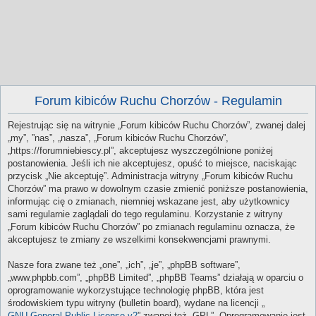
Forum kibiców Ruchu Chorzów - Regulamin
Rejestrując się na witrynie „Forum kibiców Ruchu Chorzów”, zwanej dalej
„my”, ”nas”, „nasza”, „Forum kibiców Ruchu Chorzów”,
„https://forumniebiescy.pl”, akceptujesz wyszczególnione poniżej
postanowienia. Jeśli ich nie akceptujesz, opuść to miejsce, naciskając
przycisk „Nie akceptuję”. Administracja witryny „Forum kibiców Ruchu
Chorzów” ma prawo w dowolnym czasie zmienić poniższe postanowienia,
informując cię o zmianach, niemniej wskazane jest, aby użytkownicy
sami regularnie zaglądali do tego regulaminu. Korzystanie z witryny
„Forum kibiców Ruchu Chorzów” po zmianach regulaminu oznacza, że
akceptujesz te zmiany ze wszelkimi konsekwencjami prawnymi.
Nasze fora zwane też „one”, „ich”, „je”, „phpBB software”,
„www.phpbb.com”, „phpBB Limited”, „phpBB Teams” działają w oparciu o
oprogramowanie wykorzystujące technologię phpBB, która jest
środowiskiem typu witryny (bulletin board), wydane na licencji „
GNU General Public License v2
” zwanej też „GPL”. Oprogramowanie jest