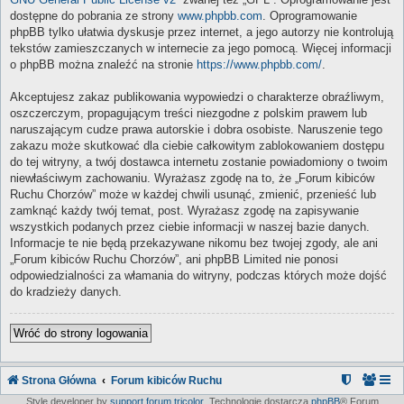
dostępne do pobrania ze strony
www.phpbb.com
. Oprogramowanie
phpBB tylko ułatwia dyskusje przez internet, a jego autorzy nie kontrolują
tekstów zamieszczanych w internecie za jego pomocą. Więcej informacji
o phpBB można znaleźć na stronie
https://www.phpbb.com/
.
Akceptujesz zakaz publikowania wypowiedzi o charakterze obraźliwym,
oszczerczym, propagującym treści niezgodne z polskim prawem lub
naruszającym cudze prawa autorskie i dobra osobiste. Naruszenie tego
zakazu może skutkować dla ciebie całkowitym zablokowaniem dostępu
do tej witryny, a twój dostawca internetu zostanie powiadomiony o twoim
niewłaściwym zachowaniu. Wyrażasz zgodę na to, że „Forum kibiców
Ruchu Chorzów” może w każdej chwili usunąć, zmienić, przenieść lub
zamknąć każdy twój temat, post. Wyrażasz zgodę na zapisywanie
wszystkich podanych przez ciebie informacji w naszej bazie danych.
Informacje te nie będą przekazywane nikomu bez twojej zgody, ale ani
„Forum kibiców Ruchu Chorzów”, ani phpBB Limited nie ponosi
odpowiedzialności za włamania do witryny, podczas których może dojść
do kradzieży danych.
Wróć do strony logowania
Strona Główna
Forum kibiców Ruchu
Style developer by
support forum tricolor
,
Technologię dostarcza
phpBB
® Forum