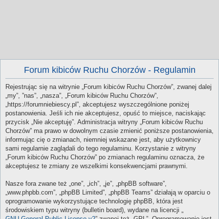
Forum kibiców Ruchu Chorzów - Regulamin
Rejestrując się na witrynie „Forum kibiców Ruchu Chorzów”, zwanej dalej
„my”, ”nas”, „nasza”, „Forum kibiców Ruchu Chorzów”,
„https://forumniebiescy.pl”, akceptujesz wyszczególnione poniżej
postanowienia. Jeśli ich nie akceptujesz, opuść to miejsce, naciskając
przycisk „Nie akceptuję”. Administracja witryny „Forum kibiców Ruchu
Chorzów” ma prawo w dowolnym czasie zmienić poniższe postanowienia,
informując cię o zmianach, niemniej wskazane jest, aby użytkownicy
sami regularnie zaglądali do tego regulaminu. Korzystanie z witryny
„Forum kibiców Ruchu Chorzów” po zmianach regulaminu oznacza, że
akceptujesz te zmiany ze wszelkimi konsekwencjami prawnymi.
Nasze fora zwane też „one”, „ich”, „je”, „phpBB software”,
„www.phpbb.com”, „phpBB Limited”, „phpBB Teams” działają w oparciu o
oprogramowanie wykorzystujące technologię phpBB, która jest
środowiskiem typu witryny (bulletin board), wydane na licencji „
GNU General Public License v2
” zwanej też „GPL”. Oprogramowanie jest