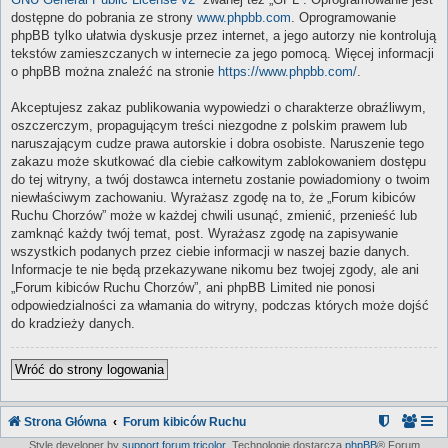
dostępne do pobrania ze strony
www.phpbb.com
. Oprogramowanie
phpBB tylko ułatwia dyskusje przez internet, a jego autorzy nie kontrolują
tekstów zamieszczanych w internecie za jego pomocą. Więcej informacji
o phpBB można znaleźć na stronie
https://www.phpbb.com/
.
Akceptujesz zakaz publikowania wypowiedzi o charakterze obraźliwym,
oszczerczym, propagującym treści niezgodne z polskim prawem lub
naruszającym cudze prawa autorskie i dobra osobiste. Naruszenie tego
zakazu może skutkować dla ciebie całkowitym zablokowaniem dostępu
do tej witryny, a twój dostawca internetu zostanie powiadomiony o twoim
niewłaściwym zachowaniu. Wyrażasz zgodę na to, że „Forum kibiców
Ruchu Chorzów” może w każdej chwili usunąć, zmienić, przenieść lub
zamknąć każdy twój temat, post. Wyrażasz zgodę na zapisywanie
wszystkich podanych przez ciebie informacji w naszej bazie danych.
Informacje te nie będą przekazywane nikomu bez twojej zgody, ale ani
„Forum kibiców Ruchu Chorzów”, ani phpBB Limited nie ponosi
odpowiedzialności za włamania do witryny, podczas których może dojść
do kradzieży danych.
Wróć do strony logowania
Strona Główna
Forum kibiców Ruchu
Style developer by
support forum tricolor
,
Technologię dostarcza
phpBB
® Forum