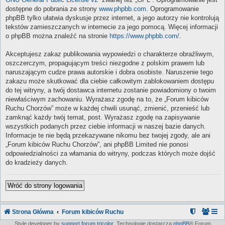
dostępne do pobrania ze strony
www.phpbb.com
. Oprogramowanie
phpBB tylko ułatwia dyskusje przez internet, a jego autorzy nie kontrolują
tekstów zamieszczanych w internecie za jego pomocą. Więcej informacji
o phpBB można znaleźć na stronie
https://www.phpbb.com/
.
Akceptujesz zakaz publikowania wypowiedzi o charakterze obraźliwym,
oszczerczym, propagującym treści niezgodne z polskim prawem lub
naruszającym cudze prawa autorskie i dobra osobiste. Naruszenie tego
zakazu może skutkować dla ciebie całkowitym zablokowaniem dostępu
do tej witryny, a twój dostawca internetu zostanie powiadomiony o twoim
niewłaściwym zachowaniu. Wyrażasz zgodę na to, że „Forum kibiców
Ruchu Chorzów” może w każdej chwili usunąć, zmienić, przenieść lub
zamknąć każdy twój temat, post. Wyrażasz zgodę na zapisywanie
wszystkich podanych przez ciebie informacji w naszej bazie danych.
Informacje te nie będą przekazywane nikomu bez twojej zgody, ale ani
„Forum kibiców Ruchu Chorzów”, ani phpBB Limited nie ponosi
odpowiedzialności za włamania do witryny, podczas których może dojść
do kradzieży danych.
Wróć do strony logowania
Strona Główna
Forum kibiców Ruchu
Style developer by
support forum tricolor
,
Technologię dostarcza
phpBB
® Forum