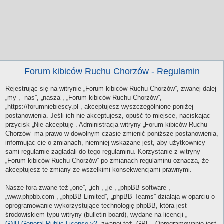
Forum kibiców Ruchu Chorzów - Regulamin
Rejestrując się na witrynie „Forum kibiców Ruchu Chorzów”, zwanej dalej
„my”, ”nas”, „nasza”, „Forum kibiców Ruchu Chorzów”,
„https://forumniebiescy.pl”, akceptujesz wyszczególnione poniżej
postanowienia. Jeśli ich nie akceptujesz, opuść to miejsce, naciskając
przycisk „Nie akceptuję”. Administracja witryny „Forum kibiców Ruchu
Chorzów” ma prawo w dowolnym czasie zmienić poniższe postanowienia,
informując cię o zmianach, niemniej wskazane jest, aby użytkownicy
sami regularnie zaglądali do tego regulaminu. Korzystanie z witryny
„Forum kibiców Ruchu Chorzów” po zmianach regulaminu oznacza, że
akceptujesz te zmiany ze wszelkimi konsekwencjami prawnymi.
Nasze fora zwane też „one”, „ich”, „je”, „phpBB software”,
„www.phpbb.com”, „phpBB Limited”, „phpBB Teams” działają w oparciu o
oprogramowanie wykorzystujące technologię phpBB, która jest
środowiskiem typu witryny (bulletin board), wydane na licencji „
GNU General Public License v2
” zwanej też „GPL”. Oprogramowanie jest