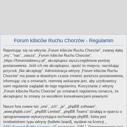
Forum kibiców Ruchu Chorzów - Regulamin
Rejestrując się na witrynie „Forum kibiców Ruchu Chorzów”, zwanej dalej
„my”, ”nas”, „nasza”, „Forum kibiców Ruchu Chorzów”,
„https://forumniebiescy.pl”, akceptujesz wyszczególnione poniżej
postanowienia. Jeśli ich nie akceptujesz, opuść to miejsce, naciskając
przycisk „Nie akceptuję”. Administracja witryny „Forum kibiców Ruchu
Chorzów” ma prawo w dowolnym czasie zmienić poniższe postanowienia,
informując cię o zmianach, niemniej wskazane jest, aby użytkownicy
sami regularnie zaglądali do tego regulaminu. Korzystanie z witryny
„Forum kibiców Ruchu Chorzów” po zmianach regulaminu oznacza, że
akceptujesz te zmiany ze wszelkimi konsekwencjami prawnymi.
Nasze fora zwane też „one”, „ich”, „je”, „phpBB software”,
„www.phpbb.com”, „phpBB Limited”, „phpBB Teams” działają w oparciu o
oprogramowanie wykorzystujące technologię phpBB, która jest
środowiskiem typu witryny (bulletin board), wydane na licencji „
GNU General Public License v2
” zwanej też „GPL”. Oprogramowanie jest