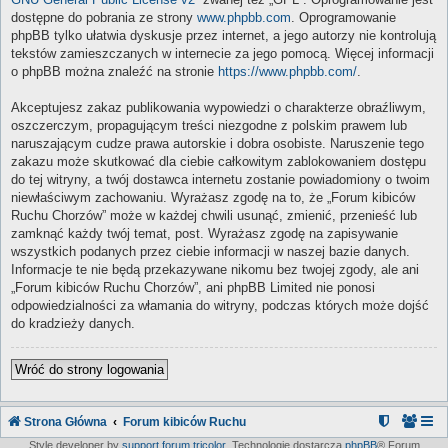
dostępne do pobrania ze strony
www.phpbb.com
. Oprogramowanie
phpBB tylko ułatwia dyskusje przez internet, a jego autorzy nie kontrolują
tekstów zamieszczanych w internecie za jego pomocą. Więcej informacji
o phpBB można znaleźć na stronie
https://www.phpbb.com/
.
Akceptujesz zakaz publikowania wypowiedzi o charakterze obraźliwym,
oszczerczym, propagującym treści niezgodne z polskim prawem lub
naruszającym cudze prawa autorskie i dobra osobiste. Naruszenie tego
zakazu może skutkować dla ciebie całkowitym zablokowaniem dostępu
do tej witryny, a twój dostawca internetu zostanie powiadomiony o twoim
niewłaściwym zachowaniu. Wyrażasz zgodę na to, że „Forum kibiców
Ruchu Chorzów” może w każdej chwili usunąć, zmienić, przenieść lub
zamknąć każdy twój temat, post. Wyrażasz zgodę na zapisywanie
wszystkich podanych przez ciebie informacji w naszej bazie danych.
Informacje te nie będą przekazywane nikomu bez twojej zgody, ale ani
„Forum kibiców Ruchu Chorzów”, ani phpBB Limited nie ponosi
odpowiedzialności za włamania do witryny, podczas których może dojść
do kradzieży danych.
Wróć do strony logowania
Strona Główna
Forum kibiców Ruchu
Style developer by
support forum tricolor
,
Technologię dostarcza
phpBB
® Forum