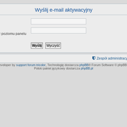
Wyślij e-mail aktywacyjny
 z poziomu panelu
Zespół administrac
developer by
support forum tricolor
,
Technologię dostarcza
phpBB
® Forum Software © phpBB 
Polski pakiet językowy dostarcza
phpBB.pl