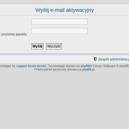
Wyślij e-mail aktywacyjny
 z poziomu panelu
Zespół administrac
developer by
support forum tricolor
,
Technologię dostarcza
phpBB
® Forum Software © phpBB 
Polski pakiet językowy dostarcza
phpBB.pl