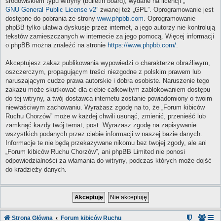
środowiskiem typu witryny (bulletin board), wydane na licencji „
GNU General Public License v2
” zwanej też „GPL”. Oprogramowanie jest
dostępne do pobrania ze strony
www.phpbb.com
. Oprogramowanie
phpBB tylko ułatwia dyskusje przez internet, a jego autorzy nie kontrolują
tekstów zamieszczanych w internecie za jego pomocą. Więcej informacji
o phpBB można znaleźć na stronie
https://www.phpbb.com/
.
Akceptujesz zakaz publikowania wypowiedzi o charakterze obraźliwym,
oszczerczym, propagującym treści niezgodne z polskim prawem lub
naruszającym cudze prawa autorskie i dobra osobiste. Naruszenie tego
zakazu może skutkować dla ciebie całkowitym zablokowaniem dostępu
do tej witryny, a twój dostawca internetu zostanie powiadomiony o twoim
niewłaściwym zachowaniu. Wyrażasz zgodę na to, że „Forum kibiców
Ruchu Chorzów” może w każdej chwili usunąć, zmienić, przenieść lub
zamknąć każdy twój temat, post. Wyrażasz zgodę na zapisywanie
wszystkich podanych przez ciebie informacji w naszej bazie danych.
Informacje te nie będą przekazywane nikomu bez twojej zgody, ale ani
„Forum kibiców Ruchu Chorzów”, ani phpBB Limited nie ponosi
odpowiedzialności za włamania do witryny, podczas których może dojść
do kradzieży danych.
Strona Główna
Forum kibiców Ruchu