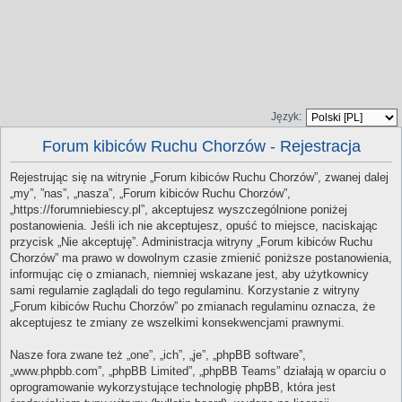
Język:
Forum kibiców Ruchu Chorzów - Rejestracja
Rejestrując się na witrynie „Forum kibiców Ruchu Chorzów”, zwanej dalej
„my”, ”nas”, „nasza”, „Forum kibiców Ruchu Chorzów”,
„https://forumniebiescy.pl”, akceptujesz wyszczególnione poniżej
postanowienia. Jeśli ich nie akceptujesz, opuść to miejsce, naciskając
przycisk „Nie akceptuję”. Administracja witryny „Forum kibiców Ruchu
Chorzów” ma prawo w dowolnym czasie zmienić poniższe postanowienia,
informując cię o zmianach, niemniej wskazane jest, aby użytkownicy
sami regularnie zaglądali do tego regulaminu. Korzystanie z witryny
„Forum kibiców Ruchu Chorzów” po zmianach regulaminu oznacza, że
akceptujesz te zmiany ze wszelkimi konsekwencjami prawnymi.
Nasze fora zwane też „one”, „ich”, „je”, „phpBB software”,
„www.phpbb.com”, „phpBB Limited”, „phpBB Teams” działają w oparciu o
oprogramowanie wykorzystujące technologię phpBB, która jest