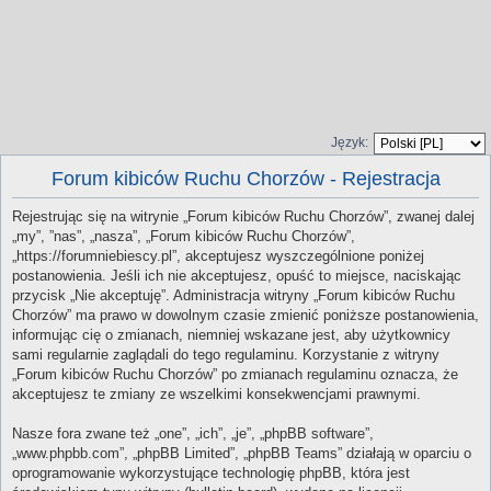
Język:
Forum kibiców Ruchu Chorzów - Rejestracja
Rejestrując się na witrynie „Forum kibiców Ruchu Chorzów”, zwanej dalej
„my”, ”nas”, „nasza”, „Forum kibiców Ruchu Chorzów”,
„https://forumniebiescy.pl”, akceptujesz wyszczególnione poniżej
postanowienia. Jeśli ich nie akceptujesz, opuść to miejsce, naciskając
przycisk „Nie akceptuję”. Administracja witryny „Forum kibiców Ruchu
Chorzów” ma prawo w dowolnym czasie zmienić poniższe postanowienia,
informując cię o zmianach, niemniej wskazane jest, aby użytkownicy
sami regularnie zaglądali do tego regulaminu. Korzystanie z witryny
„Forum kibiców Ruchu Chorzów” po zmianach regulaminu oznacza, że
akceptujesz te zmiany ze wszelkimi konsekwencjami prawnymi.
Nasze fora zwane też „one”, „ich”, „je”, „phpBB software”,
„www.phpbb.com”, „phpBB Limited”, „phpBB Teams” działają w oparciu o
oprogramowanie wykorzystujące technologię phpBB, która jest