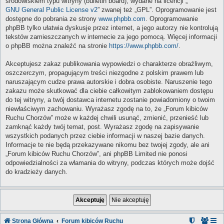
środowiskiem typu witryny (bulletin board), wydane na licencji „
GNU General Public License v2
” zwanej też „GPL”. Oprogramowanie jest
dostępne do pobrania ze strony
www.phpbb.com
. Oprogramowanie
phpBB tylko ułatwia dyskusje przez internet, a jego autorzy nie kontrolują
tekstów zamieszczanych w internecie za jego pomocą. Więcej informacji
o phpBB można znaleźć na stronie
https://www.phpbb.com/
.
Akceptujesz zakaz publikowania wypowiedzi o charakterze obraźliwym,
oszczerczym, propagującym treści niezgodne z polskim prawem lub
naruszającym cudze prawa autorskie i dobra osobiste. Naruszenie tego
zakazu może skutkować dla ciebie całkowitym zablokowaniem dostępu
do tej witryny, a twój dostawca internetu zostanie powiadomiony o twoim
niewłaściwym zachowaniu. Wyrażasz zgodę na to, że „Forum kibiców
Ruchu Chorzów” może w każdej chwili usunąć, zmienić, przenieść lub
zamknąć każdy twój temat, post. Wyrażasz zgodę na zapisywanie
wszystkich podanych przez ciebie informacji w naszej bazie danych.
Informacje te nie będą przekazywane nikomu bez twojej zgody, ale ani
„Forum kibiców Ruchu Chorzów”, ani phpBB Limited nie ponosi
odpowiedzialności za włamania do witryny, podczas których może dojść
do kradzieży danych.
Strona Główna
Forum kibiców Ruchu