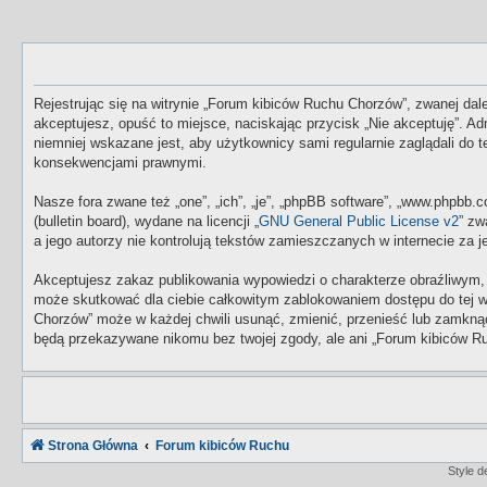
Rejestrując się na witrynie „Forum kibiców Ruchu Chorzów”, zwanej dale
akceptujesz, opuść to miejsce, naciskając przycisk „Nie akceptuję”. 
niemniej wskazane jest, aby użytkownicy sami regularnie zaglądali do
konsekwencjami prawnymi.
Nasze fora zwane też „one”, „ich”, „je”, „phpBB software”, „www.phpbb
(bulletin board), wydane na licencji „
GNU General Public License v2
” zw
a jego autorzy nie kontrolują tekstów zamieszczanych w internecie za
Akceptujesz zakaz publikowania wypowiedzi o charakterze obraźliwym,
może skutkować dla ciebie całkowitym zablokowaniem dostępu do tej w
Chorzów” może w każdej chwili usunąć, zmienić, przenieść lub zamknąć
będą przekazywane nikomu bez twojej zgody, ale ani „Forum kibiców Ru
Strona Główna
Forum kibiców Ruchu
Style 