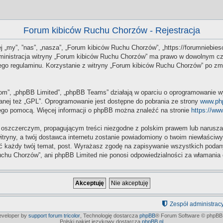
Forum kibiców Ruchu Chorzów - Rejestracja
j „my”, ”nas”, „nasza”, „Forum kibiców Ruchu Chorzów”, „https://forumniebiesc
Administracja witryny „Forum kibiców Ruchu Chorzów” ma prawo w dowolnym cz
 tego regulaminu. Korzystanie z witryny „Forum kibiców Ruchu Chorzów” po z
.com”, „phpBB Limited”, „phpBB Teams” działają w oparciu o oprogramowanie w
anej też „GPL”. Oprogramowanie jest dostępne do pobrania ze strony
www.ph
 jego pomocą. Więcej informacji o phpBB można znaleźć na stronie
https://ww
 oszczerczym, propagującym treści niezgodne z polskim prawem lub naruszaj
itryny, a twój dostawca internetu zostanie powiadomiony o twoim niewłaści
 każdy twój temat, post. Wyrażasz zgodę na zapisywanie wszystkich podanych
chu Chorzów”, ani phpBB Limited nie ponosi odpowiedzialności za włamania 
Zespół administrac
developer by
support forum tricolor
,
Technologię dostarcza
phpBB
® Forum Software © phpBB 
Polski pakiet językowy dostarcza
phpBB.pl