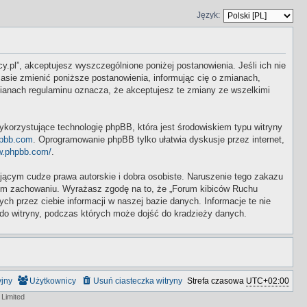
Język:
y.pl”, akceptujesz wyszczególnione poniżej postanowienia. Jeśli ich nie
asie zmienić poniższe postanowienia, informując cię o zmianach,
mianach regulaminu oznacza, że akceptujesz te zmiany ze wszelkimi
ykorzystujące technologię phpBB, która jest środowiskiem typu witryny
pbb.com
. Oprogramowanie phpBB tylko ułatwia dyskusje przez internet,
w.phpbb.com/
.
ącym cudze prawa autorskie i dobra osobiste. Naruszenie tego zakazu
wym zachowaniu. Wyrażasz zgodę na to, że „Forum kibiców Ruchu
 przez ciebie informacji w naszej bazie danych. Informacje te nie
do witryny, podczas których może dojść do kradzieży danych.
yjny
Użytkownicy
Usuń ciasteczka witryny
Strefa czasowa
UTC+02:00
Limited