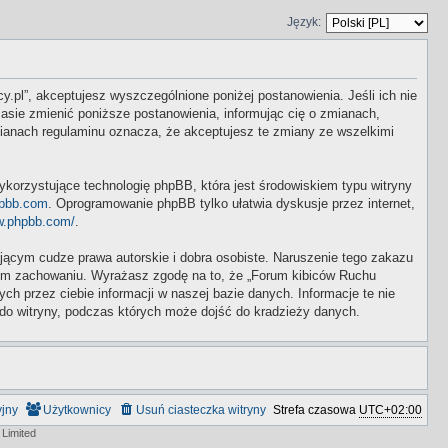
Język:
y.pl”, akceptujesz wyszczególnione poniżej postanowienia. Jeśli ich nie
asie zmienić poniższe postanowienia, informując cię o zmianach,
mianach regulaminu oznacza, że akceptujesz te zmiany ze wszelkimi
ykorzystujące technologię phpBB, która jest środowiskiem typu witryny
pbb.com
. Oprogramowanie phpBB tylko ułatwia dyskusje przez internet,
w.phpbb.com/
.
ącym cudze prawa autorskie i dobra osobiste. Naruszenie tego zakazu
wym zachowaniu. Wyrażasz zgodę na to, że „Forum kibiców Ruchu
 przez ciebie informacji w naszej bazie danych. Informacje te nie
do witryny, podczas których może dojść do kradzieży danych.
yjny
Użytkownicy
Usuń ciasteczka witryny
Strefa czasowa
UTC+02:00
Limited