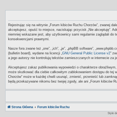
Rejestrując się na witrynie „Forum kibiców Ruchu Chorzów”, zwanej dale
akceptujesz, opuść to miejsce, naciskając przycisk „Nie akceptuję”. 
niemniej wskazane jest, aby użytkownicy sami regularnie zaglądali do
konsekwencjami prawnymi.
Nasze fora zwane też „one”, „ich”, „je”, „phpBB software”, „www.phpbb
(bulletin board), wydane na licencji „
GNU General Public License v2
” zw
a jego autorzy nie kontrolują tekstów zamieszczanych w internecie za
Akceptujesz zakaz publikowania wypowiedzi o charakterze obraźliwym,
może skutkować dla ciebie całkowitym zablokowaniem dostępu do tej w
Chorzów” może w każdej chwili usunąć, zmienić, przenieść lub zamknąć
będą przekazywane nikomu bez twojej zgody, ale ani „Forum kibiców Ru
Strona Główna
Forum kibiców Ruchu
Style 