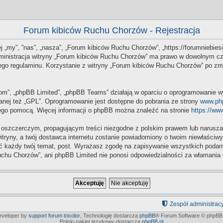
Forum kibiców Ruchu Chorzów - Rejestracja
j „my”, ”nas”, „nasza”, „Forum kibiców Ruchu Chorzów”, „https://forumniebiesc
Administracja witryny „Forum kibiców Ruchu Chorzów” ma prawo w dowolnym cz
 tego regulaminu. Korzystanie z witryny „Forum kibiców Ruchu Chorzów” po z
.com”, „phpBB Limited”, „phpBB Teams” działają w oparciu o oprogramowanie w
anej też „GPL”. Oprogramowanie jest dostępne do pobrania ze strony
www.ph
 jego pomocą. Więcej informacji o phpBB można znaleźć na stronie
https://ww
 oszczerczym, propagującym treści niezgodne z polskim prawem lub naruszaj
itryny, a twój dostawca internetu zostanie powiadomiony o twoim niewłaści
 każdy twój temat, post. Wyrażasz zgodę na zapisywanie wszystkich podanych
chu Chorzów”, ani phpBB Limited nie ponosi odpowiedzialności za włamania 
Zespół administrac
developer by
support forum tricolor
,
Technologię dostarcza
phpBB
® Forum Software © phpBB 
Polski pakiet językowy dostarcza
phpBB.pl