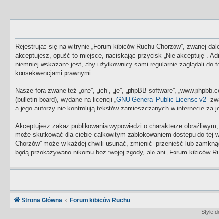
Rejestrując się na witrynie „Forum kibiców Ruchu Chorzów”, zwanej dale
akceptujesz, opuść to miejsce, naciskając przycisk „Nie akceptuję”. 
niemniej wskazane jest, aby użytkownicy sami regularnie zaglądali do
konsekwencjami prawnymi.
Nasze fora zwane też „one”, „ich”, „je”, „phpBB software”, „www.phpbb
(bulletin board), wydane na licencji „
GNU General Public License v2
” zw
a jego autorzy nie kontrolują tekstów zamieszczanych w internecie za
Akceptujesz zakaz publikowania wypowiedzi o charakterze obraźliwym,
może skutkować dla ciebie całkowitym zablokowaniem dostępu do tej w
Chorzów” może w każdej chwili usunąć, zmienić, przenieść lub zamknąć
będą przekazywane nikomu bez twojej zgody, ale ani „Forum kibiców Ru
Strona Główna
Forum kibiców Ruchu
Style 