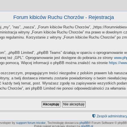
Forum kibiców Ruchu Chorzów - Rejestracja
j „my”, ”nas”, „nasza”, „Forum kibiców Ruchu Chorzów”, „https://forumniebiesc
Administracja witryny „Forum kibiców Ruchu Chorzów” ma prawo w dowolnym cz
 tego regulaminu. Korzystanie z witryny „Forum kibiców Ruchu Chorzów” po z
.com”, „phpBB Limited”, „phpBB Teams” działają w oparciu o oprogramowanie w
anej też „GPL”. Oprogramowanie jest dostępne do pobrania ze strony
www.ph
 jego pomocą. Więcej informacji o phpBB można znaleźć na stronie
https://ww
 oszczerczym, propagującym treści niezgodne z polskim prawem lub naruszaj
itryny, a twój dostawca internetu zostanie powiadomiony o twoim niewłaści
 każdy twój temat, post. Wyrażasz zgodę na zapisywanie wszystkich podanych
chu Chorzów”, ani phpBB Limited nie ponosi odpowiedzialności za włamania 
Zespół administrac
developer by
support forum tricolor
,
Technologię dostarcza
phpBB
® Forum Software © phpBB 
Polski pakiet językowy dostarcza
phpBB.pl