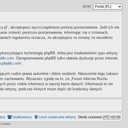
Język:
y.pl”, akceptujesz wyszczególnione poniżej postanowienia. Jeśli ich nie
asie zmienić poniższe postanowienia, informując cię o zmianach,
mianach regulaminu oznacza, że akceptujesz te zmiany ze wszelkimi
ykorzystujące technologię phpBB, która jest środowiskiem typu witryny
pbb.com
. Oprogramowanie phpBB tylko ułatwia dyskusje przez internet,
w.phpbb.com/
.
ącym cudze prawa autorskie i dobra osobiste. Naruszenie tego zakazu
wym zachowaniu. Wyrażasz zgodę na to, że „Forum kibiców Ruchu
 przez ciebie informacji w naszej bazie danych. Informacje te nie
do witryny, podczas których może dojść do kradzieży danych.
yjny
Użytkownicy
Usuń ciasteczka witryny
Strefa czasowa
UTC+02:00
Limited