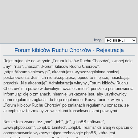
Język:
Forum kibiców Ruchu Chorzów - Rejestracja
Rejestrując się na witrynie „Forum kibiców Ruchu Chorzów”, zwanej dalej
„my”, ”nas”, „nasza”, „Forum kibiców Ruchu Chorzów”,
„https://forumniebiescy.pl”, akceptujesz wyszczególnione poniżej
postanowienia. Jeśli ich nie akceptujesz, opuść to miejsce, naciskając
przycisk „Nie akceptuję”. Administracja witryny „Forum kibiców Ruchu
Chorzów” ma prawo w dowolnym czasie zmienić poniższe postanowienia,
informując cię o zmianach, niemniej wskazane jest, aby użytkownicy
sami regularnie zaglądali do tego regulaminu. Korzystanie z witryny
„Forum kibiców Ruchu Chorzów” po zmianach regulaminu oznacza, że
akceptujesz te zmiany ze wszelkimi konsekwencjami prawnymi.
Nasze fora zwane też „one”, „ich”, „je”, „phpBB software”,
„www.phpbb.com”, „phpBB Limited”, „phpBB Teams” działają w oparciu o
oprogramowanie wykorzystujące technologię phpBB, która jest