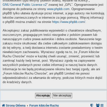
środowiskiem typu witryny (bulletin board), wydane na licencji „
GNU General Public License v2
” zwanej też „GPL”. Oprogramowanie jest
dostępne do pobrania ze strony
www.phpbb.com
. Oprogramowanie
phpBB tylko ułatwia dyskusje przez internet, a jego autorzy nie kontrolują
tekstów zamieszczanych w internecie za jego pomocą. Więcej informacji
o phpBB można znaleźć na stronie
https://www.phpbb.com/
.
Akceptujesz zakaz publikowania wypowiedzi o charakterze obraźliwym,
oszczerczym, propagującym treści niezgodne z polskim prawem lub
naruszającym cudze prawa autorskie i dobra osobiste. Naruszenie tego
zakazu może skutkować dla ciebie całkowitym zablokowaniem dostępu
do tej witryny, a twój dostawca internetu zostanie powiadomiony o twoim
niewłaściwym zachowaniu. Wyrażasz zgodę na to, że „Forum kibiców
Ruchu Chorzów” może w każdej chwili usunąć, zmienić, przenieść lub
zamknąć każdy twój temat, post. Wyrażasz zgodę na zapisywanie
wszystkich podanych przez ciebie informacji w naszej bazie danych.
Informacje te nie będą przekazywane nikomu bez twojej zgody, ale ani
„Forum kibiców Ruchu Chorzów”, ani phpBB Limited nie ponosi
odpowiedzialności za włamania do witryny, podczas których może dojść
do kradzieży danych.
Strona Główna
Forum kibiców Ruchu