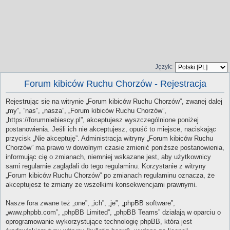
Język:
Forum kibiców Ruchu Chorzów - Rejestracja
Rejestrując się na witrynie „Forum kibiców Ruchu Chorzów”, zwanej dalej
„my”, ”nas”, „nasza”, „Forum kibiców Ruchu Chorzów”,
„https://forumniebiescy.pl”, akceptujesz wyszczególnione poniżej
postanowienia. Jeśli ich nie akceptujesz, opuść to miejsce, naciskając
przycisk „Nie akceptuję”. Administracja witryny „Forum kibiców Ruchu
Chorzów” ma prawo w dowolnym czasie zmienić poniższe postanowienia,
informując cię o zmianach, niemniej wskazane jest, aby użytkownicy
sami regularnie zaglądali do tego regulaminu. Korzystanie z witryny
„Forum kibiców Ruchu Chorzów” po zmianach regulaminu oznacza, że
akceptujesz te zmiany ze wszelkimi konsekwencjami prawnymi.
Nasze fora zwane też „one”, „ich”, „je”, „phpBB software”,
„www.phpbb.com”, „phpBB Limited”, „phpBB Teams” działają w oparciu o
oprogramowanie wykorzystujące technologię phpBB, która jest