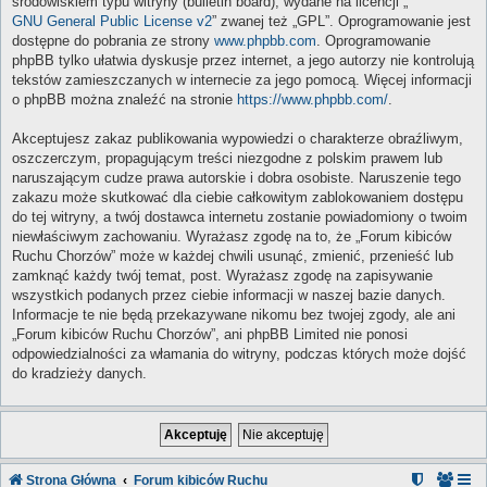
środowiskiem typu witryny (bulletin board), wydane na licencji „
GNU General Public License v2
” zwanej też „GPL”. Oprogramowanie jest
dostępne do pobrania ze strony
www.phpbb.com
. Oprogramowanie
phpBB tylko ułatwia dyskusje przez internet, a jego autorzy nie kontrolują
tekstów zamieszczanych w internecie za jego pomocą. Więcej informacji
o phpBB można znaleźć na stronie
https://www.phpbb.com/
.
Akceptujesz zakaz publikowania wypowiedzi o charakterze obraźliwym,
oszczerczym, propagującym treści niezgodne z polskim prawem lub
naruszającym cudze prawa autorskie i dobra osobiste. Naruszenie tego
zakazu może skutkować dla ciebie całkowitym zablokowaniem dostępu
do tej witryny, a twój dostawca internetu zostanie powiadomiony o twoim
niewłaściwym zachowaniu. Wyrażasz zgodę na to, że „Forum kibiców
Ruchu Chorzów” może w każdej chwili usunąć, zmienić, przenieść lub
zamknąć każdy twój temat, post. Wyrażasz zgodę na zapisywanie
wszystkich podanych przez ciebie informacji w naszej bazie danych.
Informacje te nie będą przekazywane nikomu bez twojej zgody, ale ani
„Forum kibiców Ruchu Chorzów”, ani phpBB Limited nie ponosi
odpowiedzialności za włamania do witryny, podczas których może dojść
do kradzieży danych.
Strona Główna
Forum kibiców Ruchu