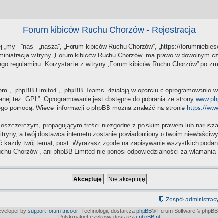
Forum kibiców Ruchu Chorzów - Rejestracja
j „my”, ”nas”, „nasza”, „Forum kibiców Ruchu Chorzów”, „https://forumniebiesc
Administracja witryny „Forum kibiców Ruchu Chorzów” ma prawo w dowolnym cz
 tego regulaminu. Korzystanie z witryny „Forum kibiców Ruchu Chorzów” po z
.com”, „phpBB Limited”, „phpBB Teams” działają w oparciu o oprogramowanie w
anej też „GPL”. Oprogramowanie jest dostępne do pobrania ze strony
www.ph
 jego pomocą. Więcej informacji o phpBB można znaleźć na stronie
https://ww
 oszczerczym, propagującym treści niezgodne z polskim prawem lub naruszaj
itryny, a twój dostawca internetu zostanie powiadomiony o twoim niewłaści
 każdy twój temat, post. Wyrażasz zgodę na zapisywanie wszystkich podanych
chu Chorzów”, ani phpBB Limited nie ponosi odpowiedzialności za włamania 
Zespół administrac
developer by
support forum tricolor
,
Technologię dostarcza
phpBB
® Forum Software © phpBB 
Polski pakiet językowy dostarcza
phpBB.pl