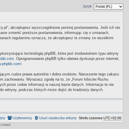
Język:
y.pl”, akceptujesz wyszczególnione poniżej postanowienia. Jeśli ich nie
asie zmienić poniższe postanowienia, informując cię o zmianach,
mianach regulaminu oznacza, że akceptujesz te zmiany ze wszelkimi
ykorzystujące technologię phpBB, która jest środowiskiem typu witryny
pbb.com
. Oprogramowanie phpBB tylko ułatwia dyskusje przez internet,
w.phpbb.com/
.
ącym cudze prawa autorskie i dobra osobiste. Naruszenie tego zakazu
wym zachowaniu. Wyrażasz zgodę na to, że „Forum kibiców Ruchu
 przez ciebie informacji w naszej bazie danych. Informacje te nie
do witryny, podczas których może dojść do kradzieży danych.
yjny
Użytkownicy
Usuń ciasteczka witryny
Strefa czasowa
UTC+02:00
Limited