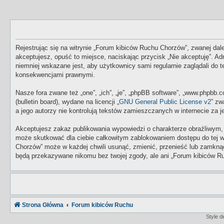
Rejestrując się na witrynie „Forum kibiców Ruchu Chorzów”, zwanej dale
akceptujesz, opuść to miejsce, naciskając przycisk „Nie akceptuję”. 
niemniej wskazane jest, aby użytkownicy sami regularnie zaglądali do
konsekwencjami prawnymi.
Nasze fora zwane też „one”, „ich”, „je”, „phpBB software”, „www.phpbb
(bulletin board), wydane na licencji „
GNU General Public License v2
” zw
a jego autorzy nie kontrolują tekstów zamieszczanych w internecie za
Akceptujesz zakaz publikowania wypowiedzi o charakterze obraźliwym,
może skutkować dla ciebie całkowitym zablokowaniem dostępu do tej w
Chorzów” może w każdej chwili usunąć, zmienić, przenieść lub zamknąć
będą przekazywane nikomu bez twojej zgody, ale ani „Forum kibiców Ru
Strona Główna
Forum kibiców Ruchu
Style 