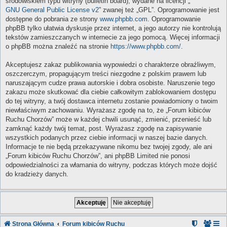
środowiskiem typu witryny (bulletin board), wydane na licencji „
GNU General Public License v2
” zwanej też „GPL”. Oprogramowanie jest
dostępne do pobrania ze strony
www.phpbb.com
. Oprogramowanie
phpBB tylko ułatwia dyskusje przez internet, a jego autorzy nie kontrolują
tekstów zamieszczanych w internecie za jego pomocą. Więcej informacji
o phpBB można znaleźć na stronie
https://www.phpbb.com/
.
Akceptujesz zakaz publikowania wypowiedzi o charakterze obraźliwym,
oszczerczym, propagującym treści niezgodne z polskim prawem lub
naruszającym cudze prawa autorskie i dobra osobiste. Naruszenie tego
zakazu może skutkować dla ciebie całkowitym zablokowaniem dostępu
do tej witryny, a twój dostawca internetu zostanie powiadomiony o twoim
niewłaściwym zachowaniu. Wyrażasz zgodę na to, że „Forum kibiców
Ruchu Chorzów” może w każdej chwili usunąć, zmienić, przenieść lub
zamknąć każdy twój temat, post. Wyrażasz zgodę na zapisywanie
wszystkich podanych przez ciebie informacji w naszej bazie danych.
Informacje te nie będą przekazywane nikomu bez twojej zgody, ale ani
„Forum kibiców Ruchu Chorzów”, ani phpBB Limited nie ponosi
odpowiedzialności za włamania do witryny, podczas których może dojść
do kradzieży danych.
Strona Główna
Forum kibiców Ruchu