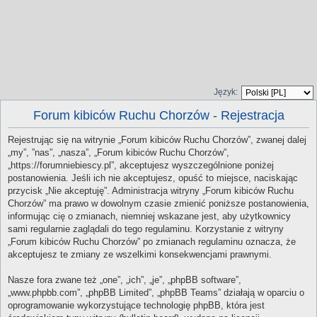
Język:
Forum kibiców Ruchu Chorzów - Rejestracja
Rejestrując się na witrynie „Forum kibiców Ruchu Chorzów”, zwanej dalej
„my”, ”nas”, „nasza”, „Forum kibiców Ruchu Chorzów”,
„https://forumniebiescy.pl”, akceptujesz wyszczególnione poniżej
postanowienia. Jeśli ich nie akceptujesz, opuść to miejsce, naciskając
przycisk „Nie akceptuję”. Administracja witryny „Forum kibiców Ruchu
Chorzów” ma prawo w dowolnym czasie zmienić poniższe postanowienia,
informując cię o zmianach, niemniej wskazane jest, aby użytkownicy
sami regularnie zaglądali do tego regulaminu. Korzystanie z witryny
„Forum kibiców Ruchu Chorzów” po zmianach regulaminu oznacza, że
akceptujesz te zmiany ze wszelkimi konsekwencjami prawnymi.
Nasze fora zwane też „one”, „ich”, „je”, „phpBB software”,
„www.phpbb.com”, „phpBB Limited”, „phpBB Teams” działają w oparciu o
oprogramowanie wykorzystujące technologię phpBB, która jest