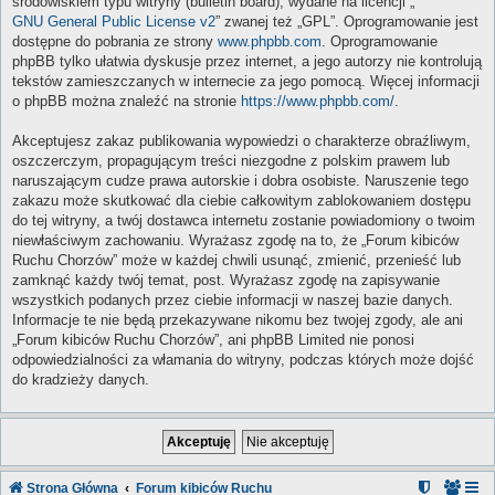
środowiskiem typu witryny (bulletin board), wydane na licencji „
GNU General Public License v2
” zwanej też „GPL”. Oprogramowanie jest
dostępne do pobrania ze strony
www.phpbb.com
. Oprogramowanie
phpBB tylko ułatwia dyskusje przez internet, a jego autorzy nie kontrolują
tekstów zamieszczanych w internecie za jego pomocą. Więcej informacji
o phpBB można znaleźć na stronie
https://www.phpbb.com/
.
Akceptujesz zakaz publikowania wypowiedzi o charakterze obraźliwym,
oszczerczym, propagującym treści niezgodne z polskim prawem lub
naruszającym cudze prawa autorskie i dobra osobiste. Naruszenie tego
zakazu może skutkować dla ciebie całkowitym zablokowaniem dostępu
do tej witryny, a twój dostawca internetu zostanie powiadomiony o twoim
niewłaściwym zachowaniu. Wyrażasz zgodę na to, że „Forum kibiców
Ruchu Chorzów” może w każdej chwili usunąć, zmienić, przenieść lub
zamknąć każdy twój temat, post. Wyrażasz zgodę na zapisywanie
wszystkich podanych przez ciebie informacji w naszej bazie danych.
Informacje te nie będą przekazywane nikomu bez twojej zgody, ale ani
„Forum kibiców Ruchu Chorzów”, ani phpBB Limited nie ponosi
odpowiedzialności za włamania do witryny, podczas których może dojść
do kradzieży danych.
Strona Główna
Forum kibiców Ruchu