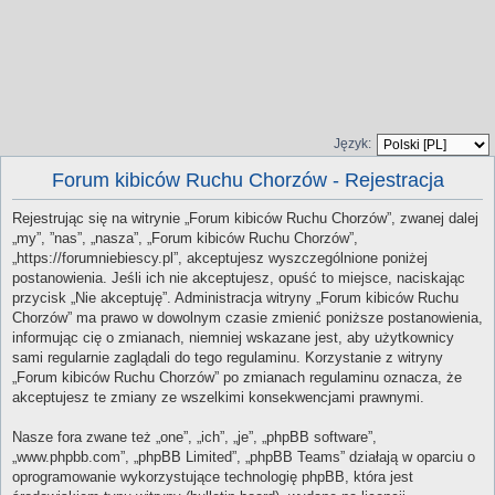
Język:
Forum kibiców Ruchu Chorzów - Rejestracja
Rejestrując się na witrynie „Forum kibiców Ruchu Chorzów”, zwanej dalej
„my”, ”nas”, „nasza”, „Forum kibiców Ruchu Chorzów”,
„https://forumniebiescy.pl”, akceptujesz wyszczególnione poniżej
postanowienia. Jeśli ich nie akceptujesz, opuść to miejsce, naciskając
przycisk „Nie akceptuję”. Administracja witryny „Forum kibiców Ruchu
Chorzów” ma prawo w dowolnym czasie zmienić poniższe postanowienia,
informując cię o zmianach, niemniej wskazane jest, aby użytkownicy
sami regularnie zaglądali do tego regulaminu. Korzystanie z witryny
„Forum kibiców Ruchu Chorzów” po zmianach regulaminu oznacza, że
akceptujesz te zmiany ze wszelkimi konsekwencjami prawnymi.
Nasze fora zwane też „one”, „ich”, „je”, „phpBB software”,
„www.phpbb.com”, „phpBB Limited”, „phpBB Teams” działają w oparciu o
oprogramowanie wykorzystujące technologię phpBB, która jest