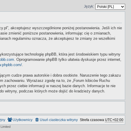
Język:
y.pl”, akceptujesz wyszczególnione poniżej postanowienia. Jeśli ich nie
asie zmienić poniższe postanowienia, informując cię o zmianach,
mianach regulaminu oznacza, że akceptujesz te zmiany ze wszelkimi
ykorzystujące technologię phpBB, która jest środowiskiem typu witryny
pbb.com
. Oprogramowanie phpBB tylko ułatwia dyskusje przez internet,
w.phpbb.com/
.
ącym cudze prawa autorskie i dobra osobiste. Naruszenie tego zakazu
wym zachowaniu. Wyrażasz zgodę na to, że „Forum kibiców Ruchu
 przez ciebie informacji w naszej bazie danych. Informacje te nie
do witryny, podczas których może dojść do kradzieży danych.
yjny
Użytkownicy
Usuń ciasteczka witryny
Strefa czasowa
UTC+02:00
Limited