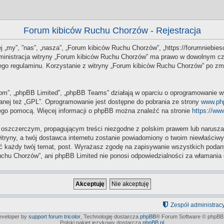
Forum kibiców Ruchu Chorzów - Rejestracja
j „my”, ”nas”, „nasza”, „Forum kibiców Ruchu Chorzów”, „https://forumniebiesc
Administracja witryny „Forum kibiców Ruchu Chorzów” ma prawo w dowolnym cz
 tego regulaminu. Korzystanie z witryny „Forum kibiców Ruchu Chorzów” po z
.com”, „phpBB Limited”, „phpBB Teams” działają w oparciu o oprogramowanie w
anej też „GPL”. Oprogramowanie jest dostępne do pobrania ze strony
www.ph
 jego pomocą. Więcej informacji o phpBB można znaleźć na stronie
https://ww
 oszczerczym, propagującym treści niezgodne z polskim prawem lub naruszaj
itryny, a twój dostawca internetu zostanie powiadomiony o twoim niewłaści
 każdy twój temat, post. Wyrażasz zgodę na zapisywanie wszystkich podanych
chu Chorzów”, ani phpBB Limited nie ponosi odpowiedzialności za włamania 
Zespół administrac
developer by
support forum tricolor
,
Technologię dostarcza
phpBB
® Forum Software © phpBB 
Polski pakiet językowy dostarcza
phpBB.pl