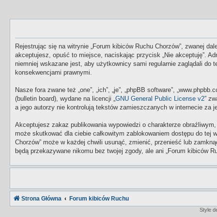
Rejestrując się na witrynie „Forum kibiców Ruchu Chorzów”, zwanej dale
akceptujesz, opuść to miejsce, naciskając przycisk „Nie akceptuję”. 
niemniej wskazane jest, aby użytkownicy sami regularnie zaglądali do
konsekwencjami prawnymi.
Nasze fora zwane też „one”, „ich”, „je”, „phpBB software”, „www.phpbb
(bulletin board), wydane na licencji „
GNU General Public License v2
” zw
a jego autorzy nie kontrolują tekstów zamieszczanych w internecie za
Akceptujesz zakaz publikowania wypowiedzi o charakterze obraźliwym,
może skutkować dla ciebie całkowitym zablokowaniem dostępu do tej w
Chorzów” może w każdej chwili usunąć, zmienić, przenieść lub zamknąć
będą przekazywane nikomu bez twojej zgody, ale ani „Forum kibiców Ru
Strona Główna
Forum kibiców Ruchu
Style 