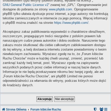
środowiskiem typu witryny (bulletin board), wydane na licencji „
GNU General Public License v2
” zwanej też „GPL”. Oprogramowanie jest
dostępne do pobrania ze strony
www.phpbb.com
. Oprogramowanie
phpBB tylko ułatwia dyskusje przez internet, a jego autorzy nie kontrolują
tekstów zamieszczanych w internecie za jego pomocą. Więcej informacji
o phpBB można znaleźć na stronie
https://www.phpbb.com/
.
Akceptujesz zakaz publikowania wypowiedzi o charakterze obraźliwym,
oszczerczym, propagującym treści niezgodne z polskim prawem lub
naruszającym cudze prawa autorskie i dobra osobiste. Naruszenie tego
zakazu może skutkować dla ciebie całkowitym zablokowaniem dostępu
do tej witryny, a twój dostawca internetu zostanie powiadomiony o twoim
niewłaściwym zachowaniu. Wyrażasz zgodę na to, że „Forum kibiców
Ruchu Chorzów” może w każdej chwili usunąć, zmienić, przenieść lub
zamknąć każdy twój temat, post. Wyrażasz zgodę na zapisywanie
wszystkich podanych przez ciebie informacji w naszej bazie danych.
Informacje te nie będą przekazywane nikomu bez twojej zgody, ale ani
„Forum kibiców Ruchu Chorzów”, ani phpBB Limited nie ponosi
odpowiedzialności za włamania do witryny, podczas których może dojść
do kradzieży danych.
Strona Główna
Forum kibiców Ruchu