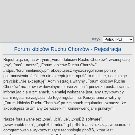
Język:
Forum kibiców Ruchu Chorzów - Rejestracja
Rejestrując się na witrynie „Forum kibiców Ruchu Chorzów”, zwanej dalej
„my”, ”nas”, „nasza”, „Forum kibiców Ruchu Chorzów”,
„https://forumniebiescy.pl”, akceptujesz wyszczególnione poniżej
postanowienia. Jeśli ich nie akceptujesz, opuść to miejsce, naciskając
przycisk „Nie akceptuję”. Administracja witryny „Forum kibiców Ruchu
Chorzów” ma prawo w dowolnym czasie zmienić poniższe postanowienia,
informując cię o zmianach, niemniej wskazane jest, aby użytkownicy
sami regularnie zaglądali do tego regulaminu. Korzystanie z witryny
„Forum kibiców Ruchu Chorzów” po zmianach regulaminu oznacza, że
akceptujesz te zmiany ze wszelkimi konsekwencjami prawnymi.
Nasze fora zwane też „one”, „ich”, „je”, „phpBB software”,
„www.phpbb.com”, „phpBB Limited”, „phpBB Teams” działają w oparciu o
oprogramowanie wykorzystujące technologię phpBB, która jest