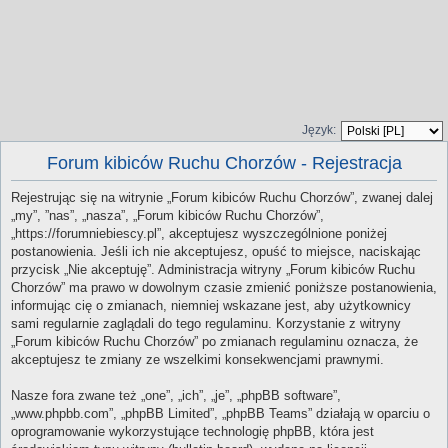
Język:
Forum kibiców Ruchu Chorzów - Rejestracja
Rejestrując się na witrynie „Forum kibiców Ruchu Chorzów”, zwanej dalej
„my”, ”nas”, „nasza”, „Forum kibiców Ruchu Chorzów”,
„https://forumniebiescy.pl”, akceptujesz wyszczególnione poniżej
postanowienia. Jeśli ich nie akceptujesz, opuść to miejsce, naciskając
przycisk „Nie akceptuję”. Administracja witryny „Forum kibiców Ruchu
Chorzów” ma prawo w dowolnym czasie zmienić poniższe postanowienia,
informując cię o zmianach, niemniej wskazane jest, aby użytkownicy
sami regularnie zaglądali do tego regulaminu. Korzystanie z witryny
„Forum kibiców Ruchu Chorzów” po zmianach regulaminu oznacza, że
akceptujesz te zmiany ze wszelkimi konsekwencjami prawnymi.
Nasze fora zwane też „one”, „ich”, „je”, „phpBB software”,
„www.phpbb.com”, „phpBB Limited”, „phpBB Teams” działają w oparciu o
oprogramowanie wykorzystujące technologię phpBB, która jest