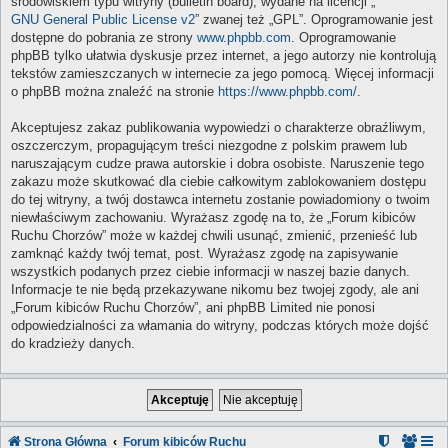
środowiskiem typu witryny (bulletin board), wydane na licencji „
GNU General Public License v2
” zwanej też „GPL”. Oprogramowanie jest
dostępne do pobrania ze strony
www.phpbb.com
. Oprogramowanie
phpBB tylko ułatwia dyskusje przez internet, a jego autorzy nie kontrolują
tekstów zamieszczanych w internecie za jego pomocą. Więcej informacji
o phpBB można znaleźć na stronie
https://www.phpbb.com/
.
Akceptujesz zakaz publikowania wypowiedzi o charakterze obraźliwym,
oszczerczym, propagującym treści niezgodne z polskim prawem lub
naruszającym cudze prawa autorskie i dobra osobiste. Naruszenie tego
zakazu może skutkować dla ciebie całkowitym zablokowaniem dostępu
do tej witryny, a twój dostawca internetu zostanie powiadomiony o twoim
niewłaściwym zachowaniu. Wyrażasz zgodę na to, że „Forum kibiców
Ruchu Chorzów” może w każdej chwili usunąć, zmienić, przenieść lub
zamknąć każdy twój temat, post. Wyrażasz zgodę na zapisywanie
wszystkich podanych przez ciebie informacji w naszej bazie danych.
Informacje te nie będą przekazywane nikomu bez twojej zgody, ale ani
„Forum kibiców Ruchu Chorzów”, ani phpBB Limited nie ponosi
odpowiedzialności za włamania do witryny, podczas których może dojść
do kradzieży danych.
Strona Główna
Forum kibiców Ruchu