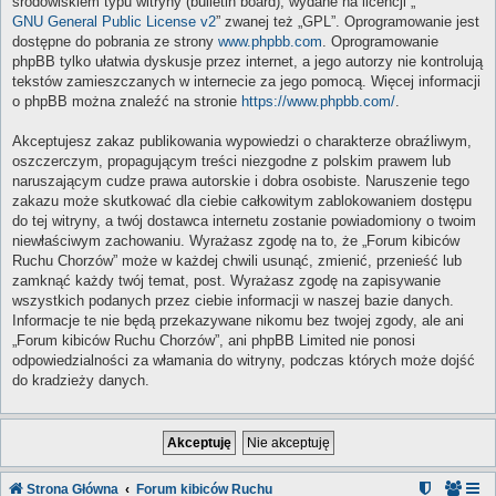
środowiskiem typu witryny (bulletin board), wydane na licencji „
GNU General Public License v2
” zwanej też „GPL”. Oprogramowanie jest
dostępne do pobrania ze strony
www.phpbb.com
. Oprogramowanie
phpBB tylko ułatwia dyskusje przez internet, a jego autorzy nie kontrolują
tekstów zamieszczanych w internecie za jego pomocą. Więcej informacji
o phpBB można znaleźć na stronie
https://www.phpbb.com/
.
Akceptujesz zakaz publikowania wypowiedzi o charakterze obraźliwym,
oszczerczym, propagującym treści niezgodne z polskim prawem lub
naruszającym cudze prawa autorskie i dobra osobiste. Naruszenie tego
zakazu może skutkować dla ciebie całkowitym zablokowaniem dostępu
do tej witryny, a twój dostawca internetu zostanie powiadomiony o twoim
niewłaściwym zachowaniu. Wyrażasz zgodę na to, że „Forum kibiców
Ruchu Chorzów” może w każdej chwili usunąć, zmienić, przenieść lub
zamknąć każdy twój temat, post. Wyrażasz zgodę na zapisywanie
wszystkich podanych przez ciebie informacji w naszej bazie danych.
Informacje te nie będą przekazywane nikomu bez twojej zgody, ale ani
„Forum kibiców Ruchu Chorzów”, ani phpBB Limited nie ponosi
odpowiedzialności za włamania do witryny, podczas których może dojść
do kradzieży danych.
Strona Główna
Forum kibiców Ruchu