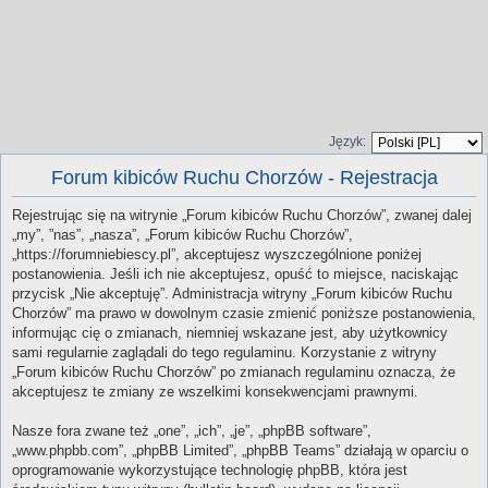
Język:
Forum kibiców Ruchu Chorzów - Rejestracja
Rejestrując się na witrynie „Forum kibiców Ruchu Chorzów”, zwanej dalej
„my”, ”nas”, „nasza”, „Forum kibiców Ruchu Chorzów”,
„https://forumniebiescy.pl”, akceptujesz wyszczególnione poniżej
postanowienia. Jeśli ich nie akceptujesz, opuść to miejsce, naciskając
przycisk „Nie akceptuję”. Administracja witryny „Forum kibiców Ruchu
Chorzów” ma prawo w dowolnym czasie zmienić poniższe postanowienia,
informując cię o zmianach, niemniej wskazane jest, aby użytkownicy
sami regularnie zaglądali do tego regulaminu. Korzystanie z witryny
„Forum kibiców Ruchu Chorzów” po zmianach regulaminu oznacza, że
akceptujesz te zmiany ze wszelkimi konsekwencjami prawnymi.
Nasze fora zwane też „one”, „ich”, „je”, „phpBB software”,
„www.phpbb.com”, „phpBB Limited”, „phpBB Teams” działają w oparciu o
oprogramowanie wykorzystujące technologię phpBB, która jest