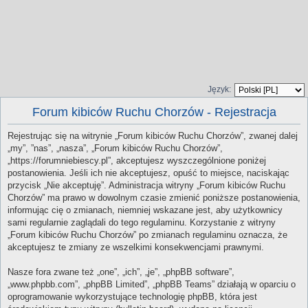
Język:
Forum kibiców Ruchu Chorzów - Rejestracja
Rejestrując się na witrynie „Forum kibiców Ruchu Chorzów”, zwanej dalej
„my”, ”nas”, „nasza”, „Forum kibiców Ruchu Chorzów”,
„https://forumniebiescy.pl”, akceptujesz wyszczególnione poniżej
postanowienia. Jeśli ich nie akceptujesz, opuść to miejsce, naciskając
przycisk „Nie akceptuję”. Administracja witryny „Forum kibiców Ruchu
Chorzów” ma prawo w dowolnym czasie zmienić poniższe postanowienia,
informując cię o zmianach, niemniej wskazane jest, aby użytkownicy
sami regularnie zaglądali do tego regulaminu. Korzystanie z witryny
„Forum kibiców Ruchu Chorzów” po zmianach regulaminu oznacza, że
akceptujesz te zmiany ze wszelkimi konsekwencjami prawnymi.
Nasze fora zwane też „one”, „ich”, „je”, „phpBB software”,
„www.phpbb.com”, „phpBB Limited”, „phpBB Teams” działają w oparciu o
oprogramowanie wykorzystujące technologię phpBB, która jest