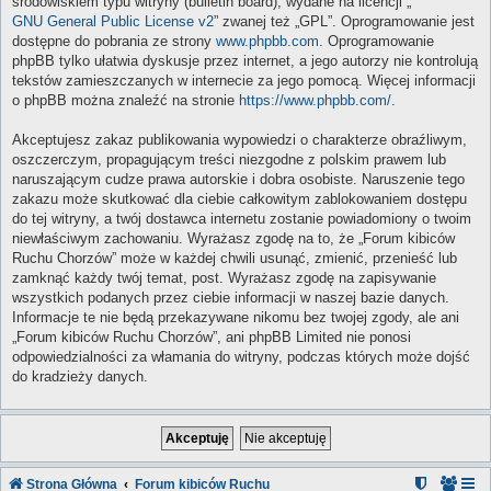
środowiskiem typu witryny (bulletin board), wydane na licencji „
GNU General Public License v2
” zwanej też „GPL”. Oprogramowanie jest
dostępne do pobrania ze strony
www.phpbb.com
. Oprogramowanie
phpBB tylko ułatwia dyskusje przez internet, a jego autorzy nie kontrolują
tekstów zamieszczanych w internecie za jego pomocą. Więcej informacji
o phpBB można znaleźć na stronie
https://www.phpbb.com/
.
Akceptujesz zakaz publikowania wypowiedzi o charakterze obraźliwym,
oszczerczym, propagującym treści niezgodne z polskim prawem lub
naruszającym cudze prawa autorskie i dobra osobiste. Naruszenie tego
zakazu może skutkować dla ciebie całkowitym zablokowaniem dostępu
do tej witryny, a twój dostawca internetu zostanie powiadomiony o twoim
niewłaściwym zachowaniu. Wyrażasz zgodę na to, że „Forum kibiców
Ruchu Chorzów” może w każdej chwili usunąć, zmienić, przenieść lub
zamknąć każdy twój temat, post. Wyrażasz zgodę na zapisywanie
wszystkich podanych przez ciebie informacji w naszej bazie danych.
Informacje te nie będą przekazywane nikomu bez twojej zgody, ale ani
„Forum kibiców Ruchu Chorzów”, ani phpBB Limited nie ponosi
odpowiedzialności za włamania do witryny, podczas których może dojść
do kradzieży danych.
Strona Główna
Forum kibiców Ruchu