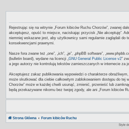
Rejestrując się na witrynie „Forum kibiców Ruchu Chorzów”, zwanej dale
akceptujesz, opuść to miejsce, naciskając przycisk „Nie akceptuję”. 
niemniej wskazane jest, aby użytkownicy sami regularnie zaglądali do
konsekwencjami prawnymi.
Nasze fora zwane też „one”, „ich”, „je”, „phpBB software”, „www.phpbb
(bulletin board), wydane na licencji „
GNU General Public License v2
” zw
a jego autorzy nie kontrolują tekstów zamieszczanych w internecie za
Akceptujesz zakaz publikowania wypowiedzi o charakterze obraźliwym,
może skutkować dla ciebie całkowitym zablokowaniem dostępu do tej w
Chorzów” może w każdej chwili usunąć, zmienić, przenieść lub zamknąć
będą przekazywane nikomu bez twojej zgody, ale ani „Forum kibiców Ru
Strona Główna
Forum kibiców Ruchu
Style 