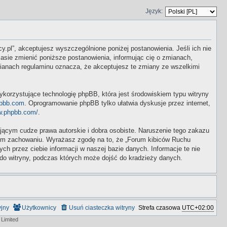
Język:
y.pl”, akceptujesz wyszczególnione poniżej postanowienia. Jeśli ich nie
asie zmienić poniższe postanowienia, informując cię o zmianach,
mianach regulaminu oznacza, że akceptujesz te zmiany ze wszelkimi
ykorzystujące technologię phpBB, która jest środowiskiem typu witryny
pbb.com
. Oprogramowanie phpBB tylko ułatwia dyskusje przez internet,
w.phpbb.com/
.
ącym cudze prawa autorskie i dobra osobiste. Naruszenie tego zakazu
wym zachowaniu. Wyrażasz zgodę na to, że „Forum kibiców Ruchu
 przez ciebie informacji w naszej bazie danych. Informacje te nie
do witryny, podczas których może dojść do kradzieży danych.
yjny
Użytkownicy
Usuń ciasteczka witryny
Strefa czasowa
UTC+02:00
Limited