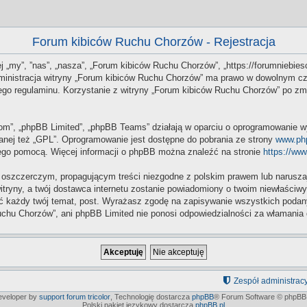
Forum kibiców Ruchu Chorzów - Rejestracja
j „my”, ”nas”, „nasza”, „Forum kibiców Ruchu Chorzów”, „https://forumniebiesc
Administracja witryny „Forum kibiców Ruchu Chorzów” ma prawo w dowolnym cz
 tego regulaminu. Korzystanie z witryny „Forum kibiców Ruchu Chorzów” po z
.com”, „phpBB Limited”, „phpBB Teams” działają w oparciu o oprogramowanie w
anej też „GPL”. Oprogramowanie jest dostępne do pobrania ze strony
www.ph
 jego pomocą. Więcej informacji o phpBB można znaleźć na stronie
https://ww
 oszczerczym, propagującym treści niezgodne z polskim prawem lub naruszaj
itryny, a twój dostawca internetu zostanie powiadomiony o twoim niewłaści
 każdy twój temat, post. Wyrażasz zgodę na zapisywanie wszystkich podanych
chu Chorzów”, ani phpBB Limited nie ponosi odpowiedzialności za włamania 
Zespół administrac
developer by
support forum tricolor
,
Technologię dostarcza
phpBB
® Forum Software © phpBB 
Polski pakiet językowy dostarcza
phpBB.pl