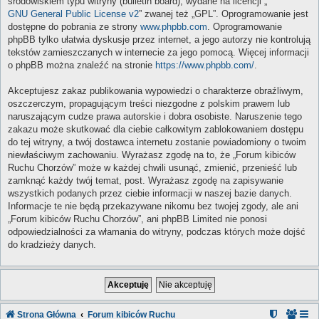
środowiskiem typu witryny (bulletin board), wydane na licencji „
GNU General Public License v2
” zwanej też „GPL”. Oprogramowanie jest
dostępne do pobrania ze strony
www.phpbb.com
. Oprogramowanie
phpBB tylko ułatwia dyskusje przez internet, a jego autorzy nie kontrolują
tekstów zamieszczanych w internecie za jego pomocą. Więcej informacji
o phpBB można znaleźć na stronie
https://www.phpbb.com/
.
Akceptujesz zakaz publikowania wypowiedzi o charakterze obraźliwym,
oszczerczym, propagującym treści niezgodne z polskim prawem lub
naruszającym cudze prawa autorskie i dobra osobiste. Naruszenie tego
zakazu może skutkować dla ciebie całkowitym zablokowaniem dostępu
do tej witryny, a twój dostawca internetu zostanie powiadomiony o twoim
niewłaściwym zachowaniu. Wyrażasz zgodę na to, że „Forum kibiców
Ruchu Chorzów” może w każdej chwili usunąć, zmienić, przenieść lub
zamknąć każdy twój temat, post. Wyrażasz zgodę na zapisywanie
wszystkich podanych przez ciebie informacji w naszej bazie danych.
Informacje te nie będą przekazywane nikomu bez twojej zgody, ale ani
„Forum kibiców Ruchu Chorzów”, ani phpBB Limited nie ponosi
odpowiedzialności za włamania do witryny, podczas których może dojść
do kradzieży danych.
Strona Główna
Forum kibiców Ruchu