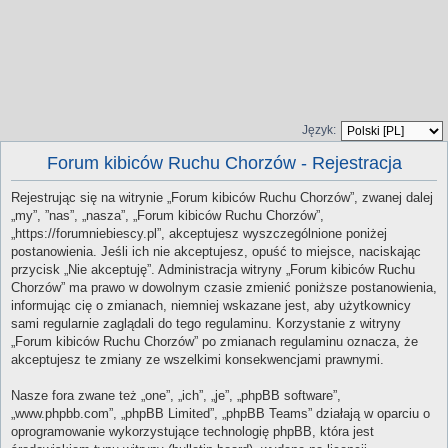
Język:
Forum kibiców Ruchu Chorzów - Rejestracja
Rejestrując się na witrynie „Forum kibiców Ruchu Chorzów”, zwanej dalej
„my”, ”nas”, „nasza”, „Forum kibiców Ruchu Chorzów”,
„https://forumniebiescy.pl”, akceptujesz wyszczególnione poniżej
postanowienia. Jeśli ich nie akceptujesz, opuść to miejsce, naciskając
przycisk „Nie akceptuję”. Administracja witryny „Forum kibiców Ruchu
Chorzów” ma prawo w dowolnym czasie zmienić poniższe postanowienia,
informując cię o zmianach, niemniej wskazane jest, aby użytkownicy
sami regularnie zaglądali do tego regulaminu. Korzystanie z witryny
„Forum kibiców Ruchu Chorzów” po zmianach regulaminu oznacza, że
akceptujesz te zmiany ze wszelkimi konsekwencjami prawnymi.
Nasze fora zwane też „one”, „ich”, „je”, „phpBB software”,
„www.phpbb.com”, „phpBB Limited”, „phpBB Teams” działają w oparciu o
oprogramowanie wykorzystujące technologię phpBB, która jest