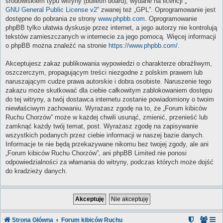
środowiskiem typu witryny (bulletin board), wydane na licencji „
GNU General Public License v2
” zwanej też „GPL”. Oprogramowanie jest
dostępne do pobrania ze strony
www.phpbb.com
. Oprogramowanie
phpBB tylko ułatwia dyskusje przez internet, a jego autorzy nie kontrolują
tekstów zamieszczanych w internecie za jego pomocą. Więcej informacji
o phpBB można znaleźć na stronie
https://www.phpbb.com/
.
Akceptujesz zakaz publikowania wypowiedzi o charakterze obraźliwym,
oszczerczym, propagującym treści niezgodne z polskim prawem lub
naruszającym cudze prawa autorskie i dobra osobiste. Naruszenie tego
zakazu może skutkować dla ciebie całkowitym zablokowaniem dostępu
do tej witryny, a twój dostawca internetu zostanie powiadomiony o twoim
niewłaściwym zachowaniu. Wyrażasz zgodę na to, że „Forum kibiców
Ruchu Chorzów” może w każdej chwili usunąć, zmienić, przenieść lub
zamknąć każdy twój temat, post. Wyrażasz zgodę na zapisywanie
wszystkich podanych przez ciebie informacji w naszej bazie danych.
Informacje te nie będą przekazywane nikomu bez twojej zgody, ale ani
„Forum kibiców Ruchu Chorzów”, ani phpBB Limited nie ponosi
odpowiedzialności za włamania do witryny, podczas których może dojść
do kradzieży danych.
Strona Główna
Forum kibiców Ruchu