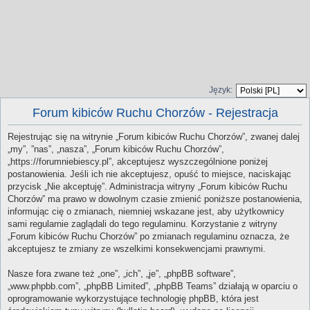
Język:
Forum kibiców Ruchu Chorzów - Rejestracja
Rejestrując się na witrynie „Forum kibiców Ruchu Chorzów”, zwanej dalej
„my”, ”nas”, „nasza”, „Forum kibiców Ruchu Chorzów”,
„https://forumniebiescy.pl”, akceptujesz wyszczególnione poniżej
postanowienia. Jeśli ich nie akceptujesz, opuść to miejsce, naciskając
przycisk „Nie akceptuję”. Administracja witryny „Forum kibiców Ruchu
Chorzów” ma prawo w dowolnym czasie zmienić poniższe postanowienia,
informując cię o zmianach, niemniej wskazane jest, aby użytkownicy
sami regularnie zaglądali do tego regulaminu. Korzystanie z witryny
„Forum kibiców Ruchu Chorzów” po zmianach regulaminu oznacza, że
akceptujesz te zmiany ze wszelkimi konsekwencjami prawnymi.
Nasze fora zwane też „one”, „ich”, „je”, „phpBB software”,
„www.phpbb.com”, „phpBB Limited”, „phpBB Teams” działają w oparciu o
oprogramowanie wykorzystujące technologię phpBB, która jest