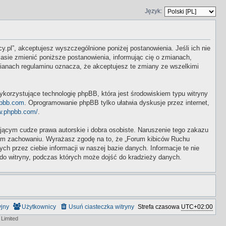
Język:
y.pl”, akceptujesz wyszczególnione poniżej postanowienia. Jeśli ich nie
asie zmienić poniższe postanowienia, informując cię o zmianach,
mianach regulaminu oznacza, że akceptujesz te zmiany ze wszelkimi
ykorzystujące technologię phpBB, która jest środowiskiem typu witryny
pbb.com
. Oprogramowanie phpBB tylko ułatwia dyskusje przez internet,
w.phpbb.com/
.
ącym cudze prawa autorskie i dobra osobiste. Naruszenie tego zakazu
wym zachowaniu. Wyrażasz zgodę na to, że „Forum kibiców Ruchu
 przez ciebie informacji w naszej bazie danych. Informacje te nie
do witryny, podczas których może dojść do kradzieży danych.
yjny
Użytkownicy
Usuń ciasteczka witryny
Strefa czasowa
UTC+02:00
Limited