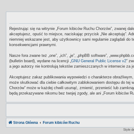
Rejestrując się na witrynie „Forum kibiców Ruchu Chorzów”, zwanej dale
akceptujesz, opuść to miejsce, naciskając przycisk „Nie akceptuję”. 
niemniej wskazane jest, aby użytkownicy sami regularnie zaglądali do
konsekwencjami prawnymi.
Nasze fora zwane też „one”, „ich”, „je”, „phpBB software”, „www.phpbb
(bulletin board), wydane na licencji „
GNU General Public License v2
” zw
a jego autorzy nie kontrolują tekstów zamieszczanych w internecie za
Akceptujesz zakaz publikowania wypowiedzi o charakterze obraźliwym,
może skutkować dla ciebie całkowitym zablokowaniem dostępu do tej w
Chorzów” może w każdej chwili usunąć, zmienić, przenieść lub zamknąć
będą przekazywane nikomu bez twojej zgody, ale ani „Forum kibiców Ru
Strona Główna
Forum kibiców Ruchu
Style 