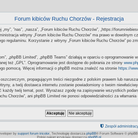
Forum kibiców Ruchu Chorzów - Rejestracja
j „my”, ”nas”, „nasza”, „Forum kibiców Ruchu Chorzów”, „https://forumniebiesc
Administracja witryny „Forum kibiców Ruchu Chorzów” ma prawo w dowolnym cz
 tego regulaminu. Korzystanie z witryny „Forum kibiców Ruchu Chorzów” po z
.com”, „phpBB Limited”, „phpBB Teams” działają w oparciu o oprogramowanie w
anej też „GPL”. Oprogramowanie jest dostępne do pobrania ze strony
www.ph
 jego pomocą. Więcej informacji o phpBB można znaleźć na stronie
https://ww
 oszczerczym, propagującym treści niezgodne z polskim prawem lub naruszaj
itryny, a twój dostawca internetu zostanie powiadomiony o twoim niewłaści
 każdy twój temat, post. Wyrażasz zgodę na zapisywanie wszystkich podanych
chu Chorzów”, ani phpBB Limited nie ponosi odpowiedzialności za włamania 
Zespół administrac
developer by
support forum tricolor
,
Technologię dostarcza
phpBB
® Forum Software © phpBB 
Polski pakiet językowy dostarcza
phpBB.pl