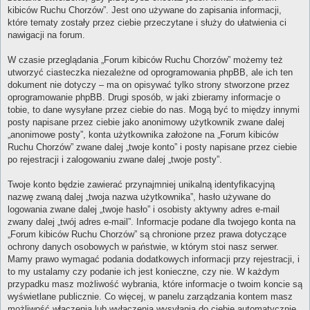
kibiców Ruchu Chorzów”. Jest ono używane do zapisania informacji,
które tematy zostały przez ciebie przeczytane i służy do ułatwienia ci
nawigacji na forum.
W czasie przeglądania „Forum kibiców Ruchu Chorzów” możemy też
utworzyć ciasteczka niezależne od oprogramowania phpBB, ale ich ten
dokument nie dotyczy – ma on opisywać tylko strony stworzone przez
oprogramowanie phpBB. Drugi sposób, w jaki zbieramy informacje o
tobie, to dane wysyłane przez ciebie do nas. Mogą być to między innymi
posty napisane przez ciebie jako anonimowy użytkownik zwane dalej
„anonimowe posty”, konta użytkownika założone na „Forum kibiców
Ruchu Chorzów” zwane dalej „twoje konto” i posty napisane przez ciebie
po rejestracji i zalogowaniu zwane dalej „twoje posty”.
Twoje konto będzie zawierać przynajmniej unikalną identyfikacyjną
nazwę zwaną dalej „twoja nazwa użytkownika”, hasło używane do
logowania zwane dalej „twoje hasło” i osobisty aktywny adres e-mail
zwany dalej „twój adres e-mail”. Informacje podane dla twojego konta na
„Forum kibiców Ruchu Chorzów” są chronione przez prawa dotyczące
ochrony danych osobowych w państwie, w którym stoi nasz serwer.
Mamy prawo wymagać podania dodatkowych informacji przy rejestracji, i
to my ustalamy czy podanie ich jest konieczne, czy nie. W każdym
przypadku masz możliwość wybrania, które informacje o twoim koncie są
wyświetlane publicznie. Co więcej, w panelu zarządzania kontem masz
możliwość włączenia lub wyłączenia wysyłania do ciebie automatycznie