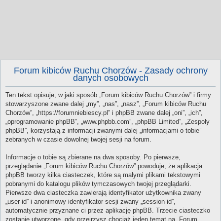
Forum kibiców Ruchu Chorzów - Zasady ochrony
danych osobowych
Ten tekst opisuje, w jaki sposób „Forum kibiców Ruchu Chorzów” i firmy
stowarzyszone zwane dalej „my”, „nas”, „nasz”, „Forum kibiców Ruchu
Chorzów”, „https://forumniebiescy.pl” i phpBB zwane dalej „oni”, „ich”,
„oprogramowanie phpBB”, „www.phpbb.com”, „phpBB Limited”, „Zespoły
phpBB”, korzystają z informacji zwanymi dalej „informacjami o tobie”
zebranych w czasie dowolnej twojej sesji na forum.
Informacje o tobie są zbierane na dwa sposoby. Po pierwsze,
przeglądanie „Forum kibiców Ruchu Chorzów” powoduje, że aplikacja
phpBB tworzy kilka ciasteczek, które są małymi plikami tekstowymi
pobranymi do katalogu plików tymczasowych twojej przeglądarki.
Pierwsze dwa ciasteczka zawierają identyfikator użytkownika zwany
„user-id” i anonimowy identyfikator sesji zwany „session-id”,
automatycznie przyznane ci przez aplikację phpBB. Trzecie ciasteczko
zostanie utworzone, gdy przejrzysz chociaż jeden temat na „Forum