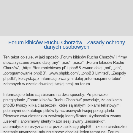
Forum kibiców Ruchu Chorzów - Zasady ochrony
danych osobowych
Ten tekst opisuje, w jaki sposób „Forum kibiców Ruchu Chorzów” i firmy
stowarzyszone zwane dalej „my”, „nas”, „nasz”, „Forum kibiców Ruchu
Chorzów”, „https://forumniebiescy.pl” i phpBB zwane dalej „oni”, „ich”,
„oprogramowanie phpBB”, „www.phpbb.com”, „phpBB Limited”, „Zespoły
phpBB”, korzystają z informacji zwanymi dalej „informacjami o tobie”
zebranych w czasie dowolnej twojej sesji na forum.
Informacje o tobie są zbierane na dwa sposoby. Po pierwsze,
przeglądanie „Forum kibiców Ruchu Chorzów” powoduje, że aplikacja
phpBB tworzy kilka ciasteczek, które są małymi plikami tekstowymi
pobranymi do katalogu plików tymczasowych twojej przeglądarki.
Pierwsze dwa ciasteczka zawierają identyfikator użytkownika zwany
„user-id” i anonimowy identyfikator sesji zwany „session-id”,
automatycznie przyznane ci przez aplikację phpBB. Trzecie ciasteczko
zostanie utworzone, gdy przejrzysz chociaż jeden temat na „Forum