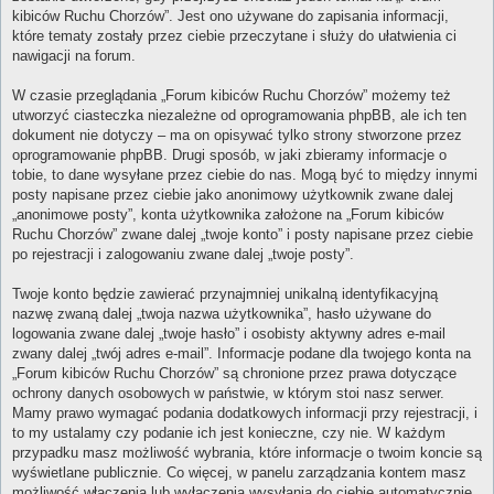
kibiców Ruchu Chorzów”. Jest ono używane do zapisania informacji,
które tematy zostały przez ciebie przeczytane i służy do ułatwienia ci
nawigacji na forum.
W czasie przeglądania „Forum kibiców Ruchu Chorzów” możemy też
utworzyć ciasteczka niezależne od oprogramowania phpBB, ale ich ten
dokument nie dotyczy – ma on opisywać tylko strony stworzone przez
oprogramowanie phpBB. Drugi sposób, w jaki zbieramy informacje o
tobie, to dane wysyłane przez ciebie do nas. Mogą być to między innymi
posty napisane przez ciebie jako anonimowy użytkownik zwane dalej
„anonimowe posty”, konta użytkownika założone na „Forum kibiców
Ruchu Chorzów” zwane dalej „twoje konto” i posty napisane przez ciebie
po rejestracji i zalogowaniu zwane dalej „twoje posty”.
Twoje konto będzie zawierać przynajmniej unikalną identyfikacyjną
nazwę zwaną dalej „twoja nazwa użytkownika”, hasło używane do
logowania zwane dalej „twoje hasło” i osobisty aktywny adres e-mail
zwany dalej „twój adres e-mail”. Informacje podane dla twojego konta na
„Forum kibiców Ruchu Chorzów” są chronione przez prawa dotyczące
ochrony danych osobowych w państwie, w którym stoi nasz serwer.
Mamy prawo wymagać podania dodatkowych informacji przy rejestracji, i
to my ustalamy czy podanie ich jest konieczne, czy nie. W każdym
przypadku masz możliwość wybrania, które informacje o twoim koncie są
wyświetlane publicznie. Co więcej, w panelu zarządzania kontem masz
możliwość włączenia lub wyłączenia wysyłania do ciebie automatycznie