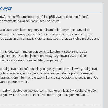
bowych
, „https://forumniebiescy.pl” i phpBB zwane dalej „oni”, „ich”,
h w czasie dowolnej twojej sesji na forum.
ka ciasteczek, które są małymi plikami tekstowymi pobranymi do
ikator sesji zwany „session-id”, automatycznie przyznane ci przez
o zapisania informacji, które tematy zostały przez ciebie przeczytane
t nie dotyczy – ma on opisywać tylko strony stworzone przez
napisane przez ciebie jako anonimowy użytkownik zwane dalej
acji i zalogowaniu zwane dalej „twoje posty”.
alej „twoje hasło” i osobisty aktywny adres e-mail zwany dalej „twój
owych w państwie, w którym stoi nasz serwer. Mamy prawo wymagać
rania, które informacje o twoim koncie są wyświetlane publicznie. Co
anie phpBB e-maili.
 umożliwia dostęp do twojego konta na „Forum kibiców Ruchu Chorzów”,
y użytkownika i adresu e-mail. Po podaniu tych danych zostanie