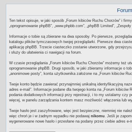
Forum
Ten tekst opisuje, w jaki sposób „Forum kibiców Ruchu Chorzów” i firmy 
„oprogramowanie phpBB”, „www.phpbb.com”, „phpBB Limited”, „Zespoły ph
Informacje o tobie są zbierane na dwa sposoby. Po pierwsze, przegląd
katalogu plików tymczasowych twojej przeglądarki. Pierwsze dwa ciastec
aplikację phpBB. Trzecie ciasteczko zostanie utworzone, gdy przejrzys
i służy do ułatwienia ci nawigacji na forum.
W czasie przeglądania „Forum kibiców Ruchu Chorzów” możemy też utwo
oprogramowanie phpBB. Drugi sposób, w jaki zbieramy informacje o tob
„anonimowe posty”, konta użytkownika założone na „Forum kibiców Ruchu 
Twoje konto będzie zawierać przynajmniej unikalną identyfikacyjną naz
adres e-mail”. Informacje podane dla twojego konta na „Forum kibic
podania dodatkowych informacji przy rejestracji, i to my ustalamy czy
więcej, w panelu zarządzania kontem masz możliwość włączenia lub wy
Twoje hasło jest zaszyfrowane, więc jest bezpieczne, niemniej nie na
więc chroń je i w żadnym wypadku nie podawaj
nikomu
. Jeśli je zapo
wygenerowane nowe hasło i przesłane na podany przez ciebie adres e-m