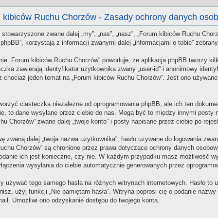
 kibiców Ruchu Chorzów - Zasady ochrony danych oso
stowarzyszone zwane dalej „my”, „nas”, „nasz”, „Forum kibiców Ruchu Chorzów”
pBB”, korzystają z informacji zwanymi dalej „informacjami o tobie” zebranyc
anie „Forum kibiców Ruchu Chorzów” powoduje, że aplikacja phpBB tworzy kil
zka zawierają identyfikator użytkownika zwany „user-id” i anonimowy identyf
z chociaż jeden temat na „Forum kibiców Ruchu Chorzów”. Jest ono używane d
rzyć ciasteczka niezależne od oprogramowania phpBB, ale ich ten dokumen
ie, to dane wysyłane przez ciebie do nas. Mogą być to między innymi posty 
Chorzów” zwane dalej „twoje konto” i posty napisane przez ciebie po rejestr
wę zwaną dalej „twoja nazwa użytkownika”, hasło używane do logowania zwane d
ów Ruchu Chorzów” są chronione przez prawa dotyczące ochrony danych osob
 podanie ich jest konieczne, czy nie. W każdym przypadku masz możliwość wyb
łączenia wysyłania do ciebie automatycznie generowanych przez oprogramow
leży używać tego samego hasła na różnych witrynach internetowych. Hasło to
mnisz, użyj funkcji „Nie pamiętam hasła”. Witryna poprosi cię o podanie nazw
ail. Umożliwi ono odzyskanie dostępu do twojego konta.