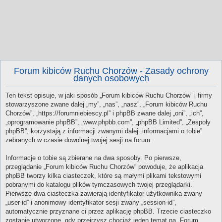
Forum kibiców Ruchu Chorzów - Zasady ochrony
danych osobowych
Ten tekst opisuje, w jaki sposób „Forum kibiców Ruchu Chorzów” i firmy
stowarzyszone zwane dalej „my”, „nas”, „nasz”, „Forum kibiców Ruchu
Chorzów”, „https://forumniebiescy.pl” i phpBB zwane dalej „oni”, „ich”,
„oprogramowanie phpBB”, „www.phpbb.com”, „phpBB Limited”, „Zespoły
phpBB”, korzystają z informacji zwanymi dalej „informacjami o tobie”
zebranych w czasie dowolnej twojej sesji na forum.
Informacje o tobie są zbierane na dwa sposoby. Po pierwsze,
przeglądanie „Forum kibiców Ruchu Chorzów” powoduje, że aplikacja
phpBB tworzy kilka ciasteczek, które są małymi plikami tekstowymi
pobranymi do katalogu plików tymczasowych twojej przeglądarki.
Pierwsze dwa ciasteczka zawierają identyfikator użytkownika zwany
„user-id” i anonimowy identyfikator sesji zwany „session-id”,
automatycznie przyznane ci przez aplikację phpBB. Trzecie ciasteczko
zostanie utworzone, gdy przejrzysz chociaż jeden temat na „Forum