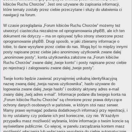
kibiców Ruchu Chorzów”. Jest ono używane do zapisania informacji,
które tematy zostały przez ciebie przeczytane i służy do ułatwienia ci
nawigacji na forum.
W czasie przeglądania „Forum kibiców Ruchu Chorzów” możemy też
utworzyć ciasteczka niezależne od oprogramowania phpBB, ale ich ten
dokument nie dotyczy – ma on opisywać tylko strony stworzone przez
oprogramowanie phpBB. Drugi sposób, w jaki zbieramy informacje o
tobie, to dane wysyłane przez ciebie do nas. Mogą być to między innymi
posty napisane przez ciebie jako anonimowy użytkownik zwane dalej
„anonimowe posty”, konta użytkownika założone na „Forum kibiców
Ruchu Chorzów” zwane dalej „twoje konto” i posty napisane przez ciebie
po rejestracji i zalogowaniu zwane dalej „twoje posty”.
Twoje konto będzie zawierać przynajmniej unikalną identyfikacyjną
nazwę zwaną dalej „twoja nazwa użytkownika”, hasło używane do
logowania zwane dalej „twoje hasło” i osobisty aktywny adres e-mail
zwany dalej „twój adres e-mail”. Informacje podane dla twojego konta na
„Forum kibiców Ruchu Chorzów” są chronione przez prawa dotyczące
ochrony danych osobowych w państwie, w którym stoi nasz serwer.
Mamy prawo wymagać podania dodatkowych informacji przy rejestracji, i
to my ustalamy czy podanie ich jest konieczne, czy nie. W każdym
przypadku masz możliwość wybrania, które informacje o twoim koncie są
wyświetlane publicznie. Co więcej, w panelu zarządzania kontem masz
możliwość włączenia lub wyłączenia wysyłania do ciebie automatycznie